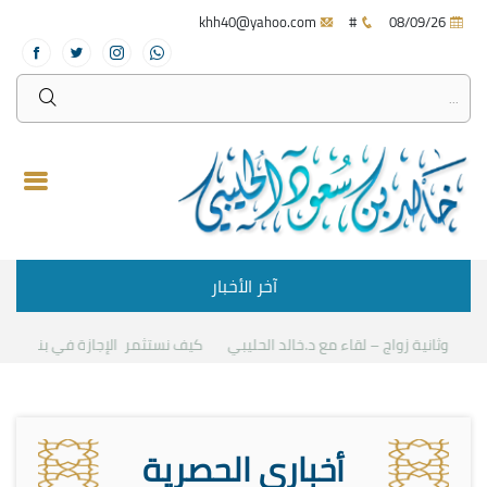
khh40@yahoo.com
#
08/09/26
آخر الأخبار
واج – لقاء مع د.خالد الحليبي
كيف نستثمر الإجازة في بناء القيم
دعوة لح
أخباري الحصرية