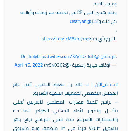
وغرس القيم
ونشر هدي النبي ﷺ في تعامله مع زوجاته وأولاده
كل ذلك وأكثر
@Osaryah
.
للتبرع بأي مبلغ
https://t.co/IcM8khgnre
.
#رمضان
@Dr_holybi
pic.twitter.com/XYyTOziTuD
— أوقاف خيرية رسمية (@m540362)
April 15, 2022
#يحدث_الآن
| د. خالد بن سعود الحليبي، أمين عام
المجلس التخصصي لجمعيات التنمية الأسرية:
– برامج تنمية مهارات المصلحين الأسريين تُعنى
بتأهيل وتطوير الأداء المهني للكوادر المهتمة
بالاستشارات الأسرية، حيث لاقى البرنامج نجاح باهر
بتسجيل ٧٤٥٣ فرداً في ١٣ منطقة، وبلغ مستوى