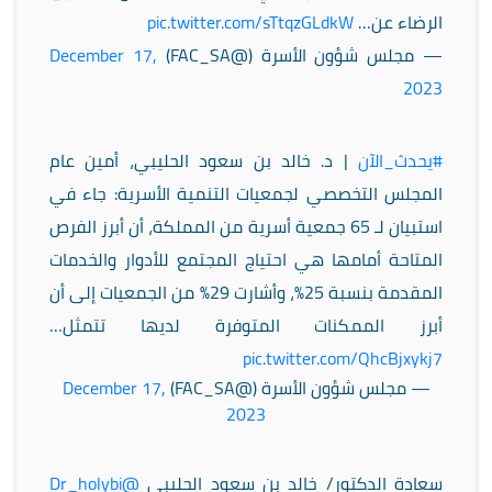
الرضاء عن…
pic.twitter.com/sTtqzGLdkW
— مجلس شؤون الأسرة (@FAC_SA)
December 17,
2023
#يحدث_الآن
| د. خالد بن سعود الحليبي، أمين عام
المجلس التخصصي لجمعيات التنمية الأسرية: جاء في
استبيان لـ 65 جمعية أسرية من المملكة، أن أبرز الفرص
المتاحة أمامها هي احتياج المجتمع للأدوار والخدمات
المقدمة بنسبة 25%، وأشارت 29% من الجمعيات إلى أن
أبرز الممكنات المتوفرة لديها تتمثل…
pic.twitter.com/QhcBjxykj7
— مجلس شؤون الأسرة (@FAC_SA)
December 17,
2023
سعادة الدكتور/ خالد بن سعود الحليبي
@Dr_holybi