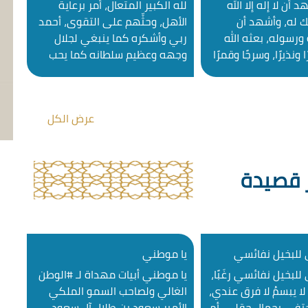
 أن لا إله إلا الله
لله الكبير المتعال، أمر برعاية
ك له، وأشهد أن
الأهل، وحثِّهم على التقوى، أحمد
ورسوله، بعثه الله
ربي وأشكره كما ينبغي لجلال
 ونذيرًا، وسرجًا وقمرًا
وجهه وعظيم سلطانه كما يحب
الله عليه وعلى آله
ويرضى، وأشهد أن لا إله إلا الله
سليمًا كثيرًا، أما
وحده لا شريك له، يجزي كل نفس
عباد الله بتقوى الله
بما تسعى، وأشهد أن محمدًا
عرض الكل
َتَّقِ اللَّهَ […]
عبده ورسوله صاحب القلب الأتقى.
صلى الله […]
 قصيدة
للبخيل نفائسي
يا موطني
لبخيل نفائسي رغَبًا،
يا موطني أبيات مهداة لـ #الوطن
لا يبسمُ لا فرق عندي،
الغالي ولصاحب السمو الملكي
تفي بجمال حقلي، أم
الأمير سعود بن طلال آل سعود