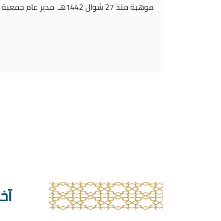
موهبة منذ 27 شوال 1442هـ. مدير عام جمعية التنمية الأسرية بالأحساء، والأمين العام لمجلس إدارتها.
آخر