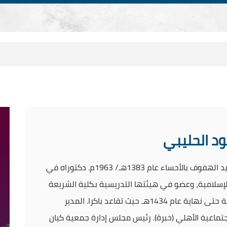
ود الحليبي
د. خالد بن سعود بن عبد العزيز الحليبي، من مواليد الهفوف بالأحساء عام 1383هـ/ 1963م. دكتوراه في
لإسلامية، وعضو في هيئتها التدريسية بكلية الشريعة
والدراسات الإسلامية بالأحساء ـ قسم اللغة العربية حتى نهاية عام 1434هـ حيث تقاعد باكرا. المدير
اجتماعية الأهلي (خبرة). رئيس مجلس إدارة جمعية كيان