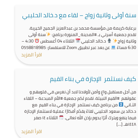
سنة أولى وثانية زواج – لقاء مع د.خالد الحليبي
برعاية كريمة من مؤسسة محمد بن عبدالعزيز الجميح الخيرية.
تقدم جمعية أسرتي بـ #المدينة_المنورة برنامج:
سنة أولى
وثانية زواج
د.خالد الحليبي
الثلاثاء 04 أغسطس
4:30 –
6:30 مساءً
عن بعد عبر تطبيق Zoom للاستفسار: 0558818985
اقرأ المزيد
كيف نستثمر الإجازة في بناء القيم
من أجل مستقبل واعٍ وآمن لأولادنا لابد أن نغرس في قلوبهم و
عقولهم #القيم النبيلة. تقدم لكم جمعية #الأم المبدعة – اللقاء
الثـاني
من برنامج كيف نستثمر الإجازة في بناء القيم مع
د.خالد بن سعود الحليبي لقاءً يقدّم أفكارًا عملية لاستثمار الإجازة
فيما ينفع ويترك أثرًا يدوم بإذن الله تعالى.
الثلاثاء ١٤ صفر
١٤٤٨هـ […]
اقرأ المزيد