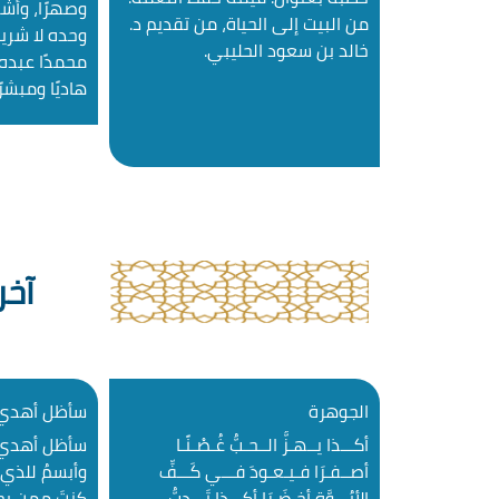
وصهرًا، وأشهد
من البيت إلى الحياة، من تقديم د.
وحده لا شري
خالد بن سعود الحليبي.
محمدًا عبده 
هاديًا ومبشرًا
منيرًا، صلى 
وصحبه وسلم ت
بعد فأوصيكم 
وطاعته، {وَمَن ي
آخر
الجوهرة
سأظل أهدي 
أكـــذا يــهـزُّ الــحـبُّ غُـصْـنًـا
سأظل أهدي ل
أصــفـرَا فـيـعـودَ فـــي كَـــفِّ
وأبسمُ للذي 
الأبُـــوَّةِ أخـضَـرَا أكـــذا تَـــدِبُّ
كنتَ ممن يح