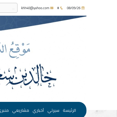
khh40@yahoo.com
#
08/09/26
الرئيسة
سيرتي
أخباري
مشاريعي
منبر