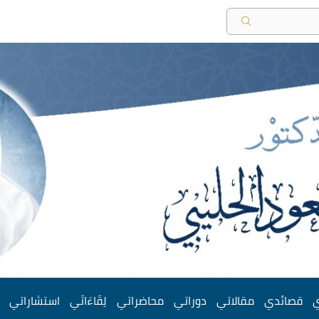
ي
قصائدي
مقالاتي
دوراتي
محاضراتي
لِقَاءَاتَي
استشاراتي