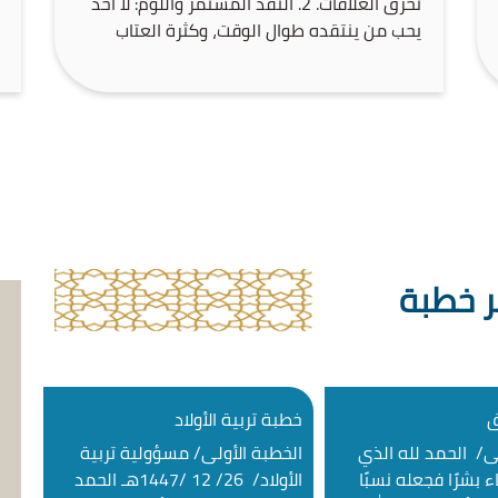
تحرق العلاقات. ‏2. النقد المستمر واللوم: لا أحد
يحب من ينتقده طوال الوقت، وكثرة العتاب
تورث الكره والملل. ‏3. المقارنة: مقارنة الولد
بغيره (أخيه أو قريبه) تدمر ثقته بنفسه وتزرع
الحقد. ‏4. الإهمال العاطفي والحسي: غياب
الكلمة الطيبة، واللمسة الحانية، والاحتضان
والقبلة، […]
ر خطبة
ق
خطبة تربية الأولاد
ى/ الحمد لله الذي
الخطبة الأولى/ مسؤولية تربية
 بشرًا فجعله نسبًا
الأولاد/ 26/ 12 /1447هـ الحمد