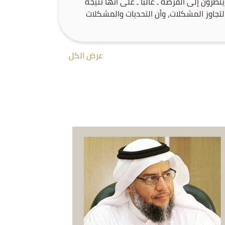
ينظرون إلى الفرصة ـ غالبًا ـ على أنها نتيجة
لتجاوز المشكلات، وأن التحديات والمشكلات
فرص للنمو والتطوير. والحقيقة أن (الإجازة
الصيفية) بالنسبة لأولادنا تمثل مشكلة، إن لم
نتعامل معها على أنها فرصة يجب أن تهتبل
عرض الكل
باحترافية، وتخطيط دقيق يسبق خوضها. ولا بأس
بتدارك […]