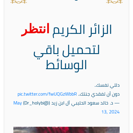
الزائر الكريم
انتظر
لتحميل باقي
الوسائط
دللي نفسك..
دون أن تفقدي جنتك..
pic.twitter.com/fwUQGzWbbR
— د. خالد سعود الحليبي آل ابن زيد (@Dr_holybi)
May
13, 2024