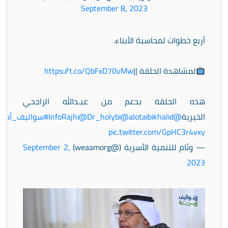
September 8, 2023
أربع خطوات لمحاسبة الأبناء.
لمشاهدة الحلقة ||
https://t.co/QbFxD70vMw
هذه الحلقة بدعم من عبـدالله الراجحي
الخيرية
@InfoRajhi
@alotaibikhalid
@Dr_holybi
#سواليف_أسري
pic.twitter.com/GpHC3r4vxy
— وئام للتنمية الأسرية (@weaamorg)
September 2,
2023