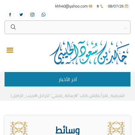
khh40@yahoo.com
#
08/07/26
آخر الأخبار
اش كتاب “#رسالة_لابنتي” للراحل #نجيب_الزامل (رحمه الله).
رحلة علمية و
وسائط