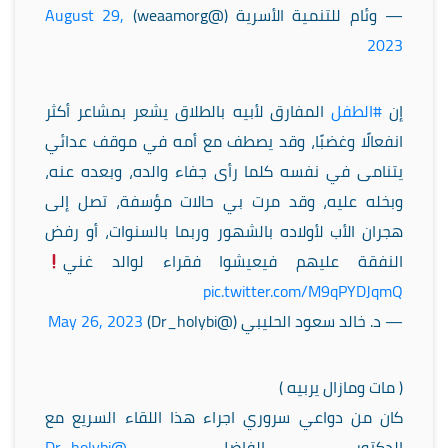
— وئام للتنمية الأسرية (@weaamorg)
August 29,
2023
إن
#الطفل
المفارق لأبيه بالطلاق يشعر بمشاعر أكثر
انفعالًا وغضبًا، وقد يصطف مع أمه في موقف عدائي
يتنامى في نفسه كلما رأى جفاء والده، وبعده عنه،
وبخله عليه، وقد مرت بي حالات مؤسفة، تصل إلى
هجران الأب لأولاده بالشهور وربما بالسنوات، أو رفض
النفقة عليهم فيعيشوا فقراء لوالد غني
pic.twitter.com/M9qPYDJqmQ
— د. خالد سعود الحليبي (@Dr_holybi)
May 26, 2023
( مات ومازال يربيه )
كان من دواعي سروري اجراء هذا اللقاء السريع مع
الدكتور الفاضل
@Dr_holybi