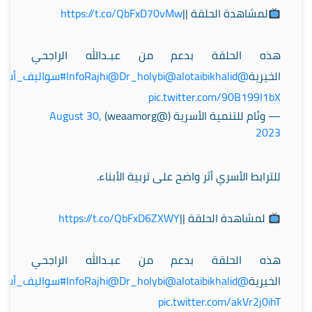
لمشاهدة الحلقة ||
https://t.co/QbFxD70vMw
هذه الحلقة بدعم من عبـدالله الراجحي
الخيرية
@InfoRajhi
@alotaibikhalid
@Dr_holybi
#سواليف_أسري
pic.twitter.com/90B199I1bX
— وئام للتنمية الأسرية (@weaamorg)
August 30,
2023
للترابط الأسري أثر واضح على تربية الأبناء.
لمشاهدة الحلقة ||
https://t.co/QbFxD6ZXWY
هذه الحلقة بدعم من عبـدالله الراجحي
الخيرية
@InfoRajhi
@alotaibikhalid
@Dr_holybi
#سواليف_أسري
pic.twitter.com/akVr2j0ihT