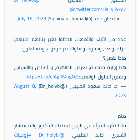
pic.twitter.com/Hs1yIi4xy7
— سليمان حمد (@Sulaiman_hamad)
July 16, 2023
عدد من الآباء والأمهات لاحظوا تغير بناتهم عليهم؛
عزلة، وبعد، وجفوة، وسلوك غير مرغوب، ويتساءلون:
ماذا نفعل؟
هنا إجابة مفصلة، تعرض الظاهرة، والأعراض والأسباب،
وتقترح الحلول الواقعية.
https://t.co/eIAgKMngNZ
— د. خالد سعود الحليبي (@Dr_holybi)
August 8,
2023
هام
ماذا تكره المرأة في الرجل لفضيلة الدكتور والمستشار
الأسري خالد الحليبي
@Dr_holybi
#زوجيات