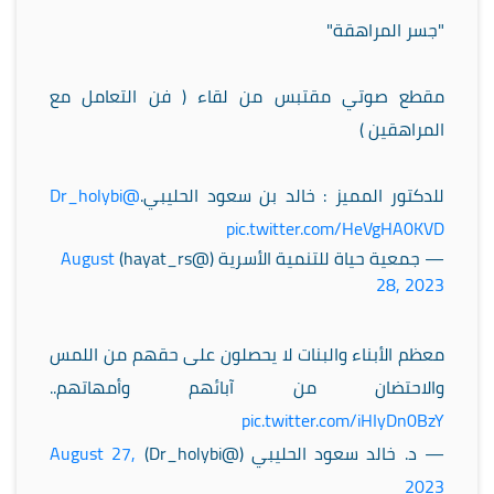
"جسر المراهقة"
مقطع صوتي مقتبس من لقاء ( فن التعامل مع
المراهقين )
للدكتور المميز : خالد بن سعود الحليبي.
@Dr_holybi
pic.twitter.com/HeVgHA0KVD
— جمعية حياة للتنمية الأسرية (@hayat_rs)
August
28, 2023
معظم الأبناء والبنات لا يحصلون على حقهم من اللمس
والاحتضان من آبائهم وأمهاتهم..
pic.twitter.com/iHIyDn0BzY
— د. خالد سعود الحليبي (@Dr_holybi)
August 27,
2023