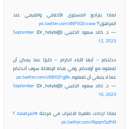
لماذا يتراجع المستوى الأخلاقي والقيمي عند
المراهق؟!
pic.twitter.com/dNF5GEccww
— د. خالد سعود الحليبي (@Dr_holybi)
September
12, 2023
حدثتكم – أيها الآباء الكرام – كثيرًا عما يمكن أن
تفعلوه مع أولادكم، وفي هذه الإطلالة سوف أحدثكم
عما لا ينبغي أن تفعلوه.
pic.twitter.com/zNBIQFrg8x
— د. خالد سعود الحليبي (@Dr_holybi)
September
10, 2023
لماذا ازدادت ظاهرة الاغتراب في مرحلة
#المراهقة
؟
pic.twitter.com/iNpqm5pfhN