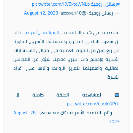
#رسائل_زوجية
pic.twitter.com/KV5xtqWNLb
— رسائل زوجية (@axxxxa140)
August 12, 2023
نستضيف في هذه الحلقة من
#سواليف_أسرية
د.خالد
بن سعود الحليبي المدرب والمستشار الأسري، ليحاورنا
عن ربع قرن من الخبرة العملية في مجالي الاستشارات
الأسرية وإصلاح ذات البين، وحديث شيّق عن المجالس
العائلية وأهميتها لتعزيز الروابط وأثرها على أفراد
الأسرة.
لمشاهدة الحلقة كاملة ||…
pic.twitter.com/qociIdGPrU
— وئام للتنمية الأسرية (@weaamorg)
August 28,
2023