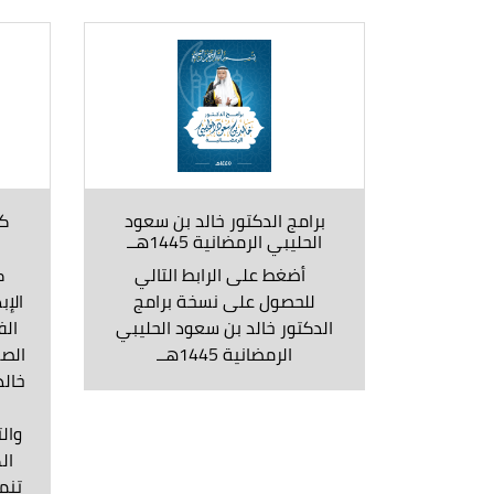
برامج الدكتور خالد بن سعود
كت
الحليبي الرمضانية 1445هــ
أضغط على الرابط التالي
كت
للحصول على نسخة برامج
الإب
الدكتور خالد بن سعود الحليبي
الف
الرمضانية 1445هــ
خالد
|
والت
ال
تنم