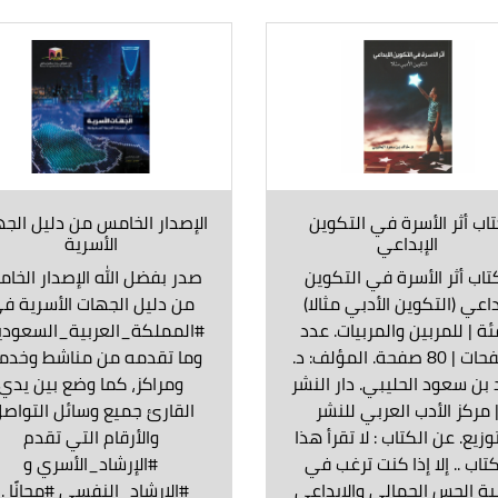
اب أثر الأسرة في التكوين
الإصدار الخامس من دليل الج
الإبداعي
الأسرية
اب أثر الأسرة في التكوين
صدر بفضل الله الإصدار الخا
داعي (التكوين الأدبي مثالا)
من دليل الجهات الأسرية ف
ئة | للمربين والمربيات. عدد
#المملكة_العربية_السعودية
الصفحات | 80 صفحة. المؤلف: د.
وما تقدمه من مناشط وخدم
 بن سعود الحليبي. دار النشر
ومراكز، كما وضع بين يدي
 مركز الأدب العربي للنشر
القارئ جميع وسائل التواصل
وزيع. عن الكتاب : لا تقرأ هذا
والأرقام التي تقدم
كتاب .. إلا إذا كنت ترغب في
#الإرشاد_الأسري و
ية الحس الجمالي والإبداعي
#الإرشاد_النفسي #مجانًا .