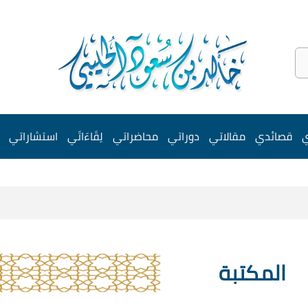
ي
قصائدي
مقالاتي
دوراتي
محاضراتي
لِقَاءَاتَي
استشاراتي
المكتبة