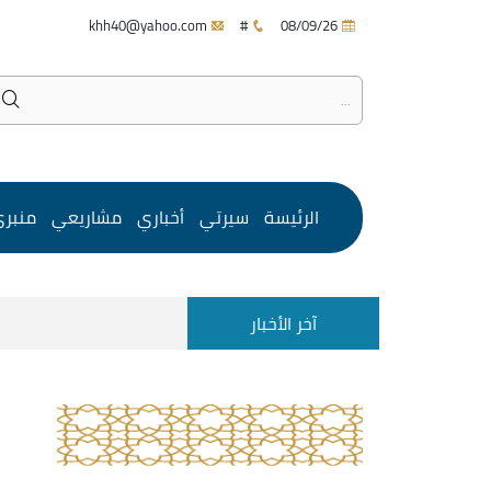
khh40@yahoo.com
#
08/09/26
الرئيسة
سيرتي
أخباري
مشاريعي
منبر
آخر الأخبار