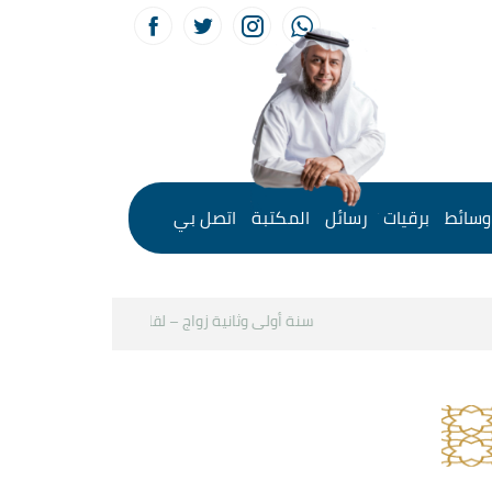
وسائط
برقيات
رسائل
المكتبة
اتصل بي
سنة أولى وثانية زواج – لقاء مع د.خالد الحليبي
كيف 