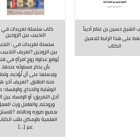
ب الشيخ حسين بن غنام أديباً
كتاب سلسلة تغريدات في ..
التخبيب بين الزوجين
ط على هذا الرابط لتحميل
سلسلة تغريدات في : التخب
الكتاب
بين الزوجين ?تعريف التخبيب: 
يُوقع عداوة زوجِ امرأةٍ في قلب
بأن يذكر مساوئه عندها،
ويَحملها على أن تُؤذيه، وتط
منه الطلاق. ?تعريف آخر: ه
الوشاية والخداع، والإفساد؛ 
أجل التفريق؛ أو الإفساد بين ال
وزوجته، والعامل وربّ العمل
بجميع صوره وحالاته. ?للاستز
العلمية بالإمكان طلب الكتاب
عبر […]