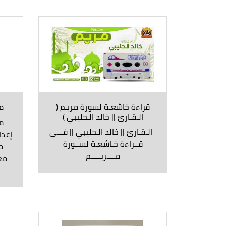
قراءة خاشعـة لسورة مريـم (
مع
الـقـارئ || خالد الـحليبي )
مع
الـقـارئ || خالد الـحليبي || فـــي
إعدا
قــراءة خـاشعـة لســورة
م
مــــريـــــم
معي