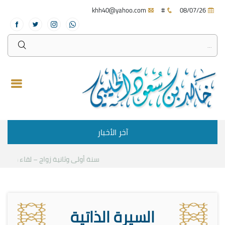
khh40@yahoo.com
#
08/07/26
آخر الأخبار
سنة أولى وثانية زواج – لقاء مع د.خالد
السيرة الذاتية