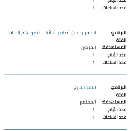
1
1
استقرار : حين نُصادِق أبنائنا … تنمو بهم الحياة
المربون
1
1
النقد الجارح
المجتمع
1
1