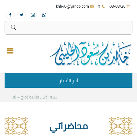
khh40@yahoo.com
#
08/08/26
آخر الأخبار
سنة أولى وثانية زواج – لقاء مع د.خ
محاضراتي