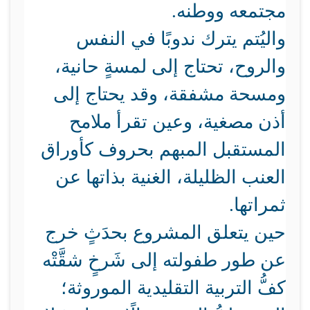
مجتمعه ووطنه.
واليُتم يترك ندوبًا في النفس
والروح، تحتاج إلى لمسةٍ حانية،
ومسحة مشفقة، وقد يحتاج إلى
أذن مصغية، وعين تقرأ ملامح
المستقبل المبهم بحروف كأوراق
العنب الظليلة، الغنية بذاتها عن
ثمراتها.
حين يتعلق المشروع بحدَثٍ خرج
عن طور طفولته إلى شَرخٍ شقَّتْه
كفُّ التربية التقليدية الموروثة؛