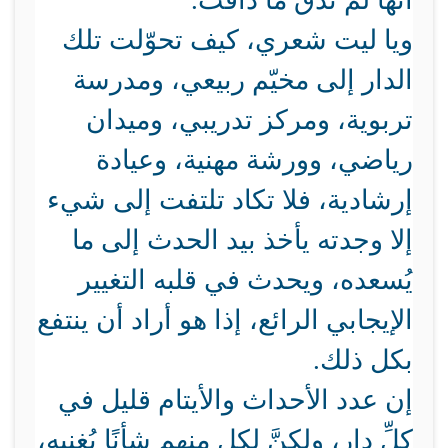
أنها لم تذق ما ذاقت.
ويا ليت شعري، كيف تحوّلت تلك
الدار إلى مخيّم ربيعي، ومدرسة
تربوية، ومركز تدريبي، وميدان
رياضي، وورشة مهنية، وعيادة
إرشادية، فلا تكاد تلتفت إلى شيء
إلا وجدته يأخذ بيد الحدث إلى ما
يُسعده، ويحدث في قلبه التغيير
الإيجابي الرائع، إذا هو أراد أن ينتفع
بكل ذلك.
إن عدد الأحداث والأيتام قليل في
كلِّ دار، ولكنَّ لكل منهم شأنًا يُغنيه،