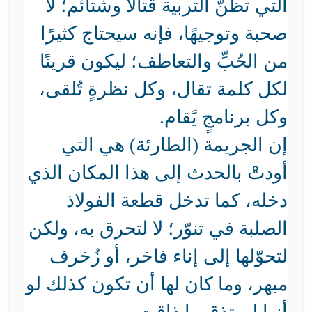
التي تظنُّ التربية قتالًا وشتائم؛ لا
صحبة وتوجيهًا، فإنه سيحتاج كثيرًا
من الحُبِّ والتعاطف؛ ليكون قرينًا
لكل كلمة تقال، وكل نظرةٍ تُلقى،
وكل برنامجٍ يًقام.
إن الجريمة (الطارئة) هي التي
أودتْ بالحدث إلى هذا المكان الذي
دخله، كما تدخل قطعة الفولاذ
الصلبة في تنوّر؛ لا لتحرق به، ولكن
لتحوّلها إلى إناء فاخر، أو زُخرف
مبهر، وما كان لها أن تكون كذلك لو