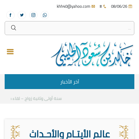
khh40@yahoo.com
#
08/06/26
آخر الأخبار
سنة أولى وثانية زواج – لقاء مع د.خالد
عالم الأيتـام والأحـداث