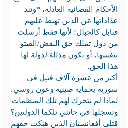
الأحكام القضائية العادلة، *وتند
عدّاداتها عن الذين تهبط عليهم
قنابل كالجبال؛ لأنها فقط أرسلت
من دول تملك حق النقض/الفيتو
بنفسها، أو تكون مدللة لدولة لها
هذا الحق.
أكثر من عشرة آلاف قتيل في
سورية بحماية صينية وعون روسي،
لماذا لم تتحرك لهم تلك المنظمات
وتسجلها في خانتي تلكما الدولتين؟
قتلى أفغانستان الذين هتكت حقهم