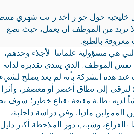
دول خليجية حول جواز أخذ راتب شهري منتظ
 تريد من الموظف أن يعمل، حيث تضع
 معروفة بالطبع.
لتي هي مسؤولية علمائنا الأجلاء وحدهم،
لى نفس الموظف، الذي يتندى تقديره لذاته
 عند هذه الشركة بأنه لم يعد يصلح لشيء،
 لترقى إلى نطاق أخضر أو معصفر، وأثرا
أ لديه بطالة مقنعة بقناع خطير؛ سوف نج
 الممولين ماديا، وفي دراسة داخلية،
بالفراغ، وشباب دور الملاحظة أكبر دليل.