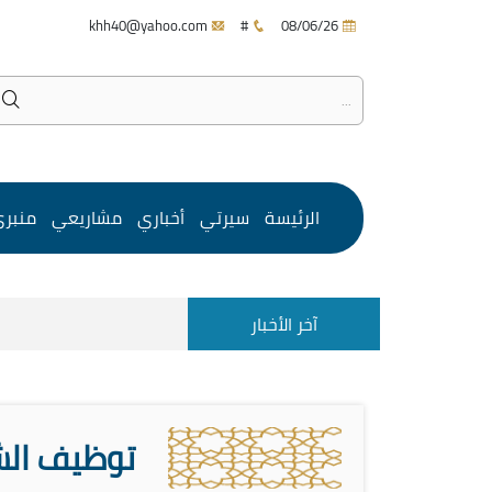
khh40@yahoo.com
#
08/06/26
الرئيسة
سيرتي
أخباري
مشاريعي
منبر
آخر الأخبار
توظيف الش