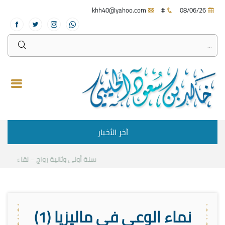
khh40@yahoo.com
#
08/06/26
آخر الأخبار
سنة أولى وثانية زواج – لقاء مع د.خال
نماء الوعي في ماليزيا (1)