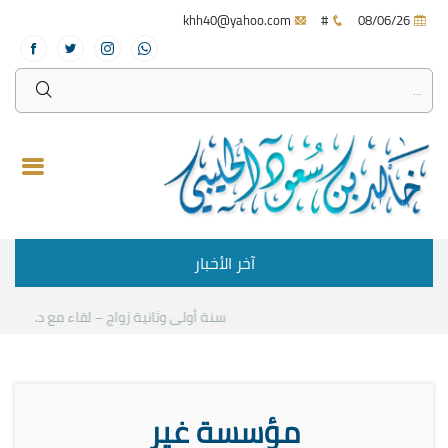
khh40@yahoo.com
#
08/06/26
آخر الأخبار
سنة أولى وثانية زواج – لقاء مع د.خالد الحل
مؤسسة غير