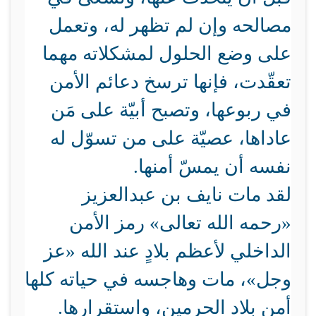
مصالحه وإن لم تظهر له، وتعمل
على وضع الحلول لمشكلاته مهما
تعقّدت، فإنها ترسخ دعائم الأمن
في ربوعها، وتصبح أبيّة على مَن
عاداها، عصيّة على من تسوّل له
نفسه أن يمسّ أمنها.
لقد مات نايف بن عبدالعزيز
«رحمه الله تعالى» رمز الأمن
الداخلي لأعظم بلادٍ عند الله «عز
وجل»، مات وهاجسه في حياته كلها
أمن بلاد الحرمين، واستقرارها.