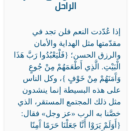
الراحل
إذا عُدّدت النعم فلن تجد في
مقدّمتها مثل الهداية والأمان
والرزق الحسن؛ {فَلْيَعْبُدُوا رَبَّ هَذَا
الْبَيْتِ. الَّذِي أَطْعَمَهُمْ مِنْ جُوعٍ
وَآَمَنَهُمْ مِنْ خَوْفٍ }، وكل الناس
على هذه البسيطة إنما ينشدون
مثل ذلك المجتمع المستقر، الذي
خصَّنا به الرب «عز وجل» فقال:
{أَوَلَمْ يَرَوْا أَنَّا جَعَلْنَا حَرَمًا آَمِنًا