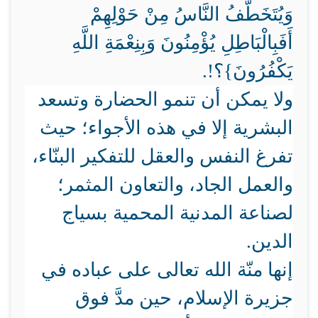
وَيُتَخَطَّفُ النَّاسُ مِنْ حَوْلِهِمْ
أَفَبِالْبَاطِلِ يُؤْمِنُونَ وَبِنِعْمَةِ اللَّهِ
يَكْفُرُونَ}؟!.
ولا يمكن أن تنمو الحضارة وتسعد
البشرية إلا في هذه الأجواء؛ حيث
تفرغ النفس والعقل للتفكير البنّاء،
والعمل الجاد، والتعاون المثمر؛
لصناعة المدنية المحمية بسياج
الدين.
إنها منّة الله تعالى على عباده في
جزيرة الإسلام، حين مدَّ فوق