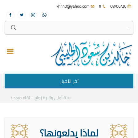
khh40@yahoo.com
#
08/06/26
آخر الأخبار
سنة أولى وثانية زواج – لقاء مع د.خالد الحلي
لماذا يدلعونها؟