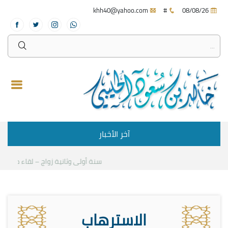
khh40@yahoo.com
#
08/08/26
آخر الأخبار
سنة أولى وثانية زواج – لقاء مع د.خالد 
الاسترهاب