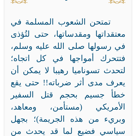
تمتحن الشعوب المسلمة في
معتقداتها ومقدساتها، حتى لتُؤذى
في رسولها صلى الله عليه وسلم،
فتتحرك أمواجها في كل اتجاه؛
لتحدث تسوناميا رهيبا لا يمكن أن
يعرف مدى أثر ضرباته!! حتى يقع
خطأ جسيم بحجم قتل السفير
الأمريكي (مستأمن، ومعاهد،
وبريء من هذه الجريمة)؛ بجهل
سياسي فضيع لما قد يحدث من