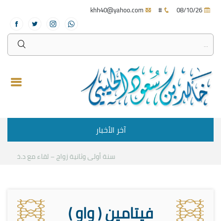
khh40@yahoo.com
#
08/10/26
آخر الأخبار
سنة أولى وثانية زواج – لقاء مع د.خالد الحلي
فيتامين ( واو )