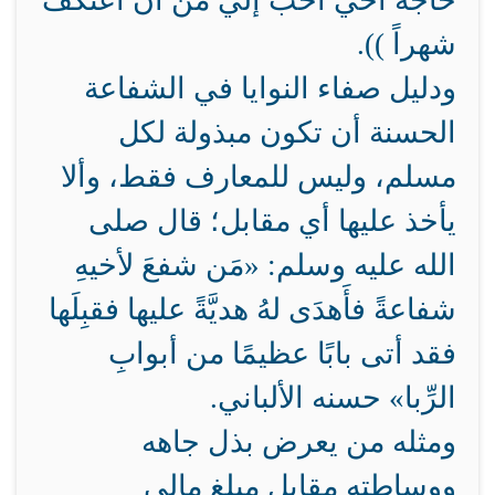
حاجة أخي أحبُ إليَّ من أن أعتكف
شهراً )).
ودليل صفاء النوايا في الشفاعة
الحسنة أن تكون مبذولة لكل
مسلم، وليس للمعارف فقط، وألا
يأخذ عليها أي مقابل؛ قال صلى
الله عليه وسلم: «مَن شفعَ لأخيهِ
شفاعةً فأَهدَى لهُ هديَّةً عليها فقبِلَها
فقد أتى بابًا عظيمًا من أبوابِ
الرِّبا» حسنه الألباني.
ومثله من يعرض بذل جاهه
ووساطته مقابل مبلغ مالي