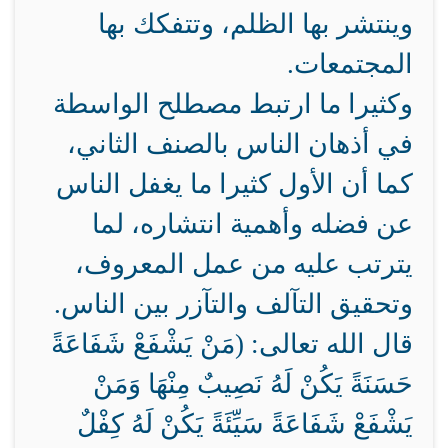
وينتشر بها الظلم، وتتفكك بها
المجتمعات.
وكثيرا ما ارتبط مصطلح الواسطة
في أذهان الناس بالصنف الثاني،
كما أن الأول كثيرا ما يغفل الناس
عن فضله وأهمية انتشاره، لما
يترتب عليه من عمل المعروف،
وتحقيق التآلف والتآزر بين الناس.
قال الله تعالى: (مَنْ يَشْفَعْ شَفَاعَةً
حَسَنَةً يَكُنْ لَهُ نَصِيبٌ مِنْهَا وَمَنْ
يَشْفَعْ شَفَاعَةً سَيِّئَةً يَكُنْ لَهُ كِفْلٌ