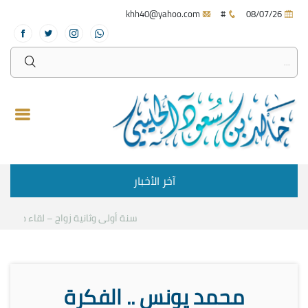
khh40@yahoo.com
#
08/07/26
آخر الأخبار
سنة أولى وثانية زواج – لقاء مع د.خالد 
محمد يونس .. الفكرة