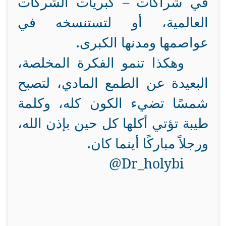
في شراكات – كبريات الشركات
العالمية، أو لتستنسخه في
عواصمها ومدنها الكبرى.
وهكذا تنمو الفكرة المخلصة،
البعيدة عن الطمع المادي، لتصبح
شمسًا تضيء الكون كله، وكلمة
طيبة تؤتي أكلها كل حين بإذن الله،
ورجلاً مباركًا أينما كان.
@Dr_holybi