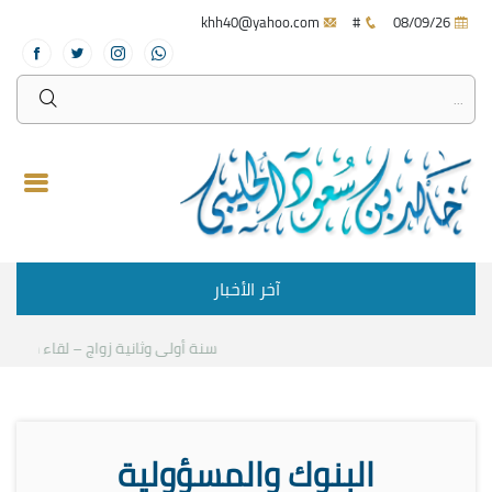
khh40@yahoo.com
#
08/09/26
آخر الأخبار
سنة أولى وثانية زواج – لقاء مع د.خالد
البنوك والمسؤولية