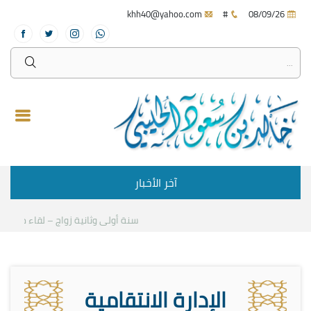
khh40@yahoo.com
#
08/09/26
آخر الأخبار
سنة أولى وثانية زواج – لقاء مع د.خالد 
الإدارة الانتقامية