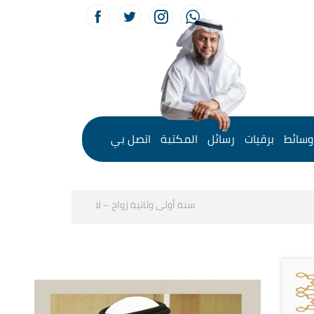
وسائط
برقيات
رسائل
المكتبة
اتصل بي
سنة أولى وثانية زواج – لقاء مع د.خالد الحليبي
ك