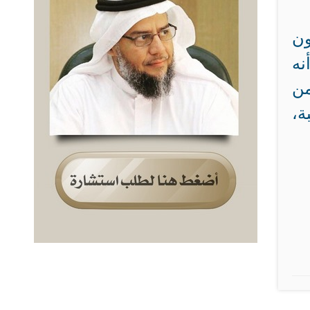
ون
نه
من
ة،