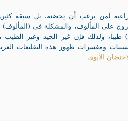
عيه لمن يرغب أن يحضنه، بل سبقه كثير
ج على المألوف، والمشكلة في (المألوف) أ
) طيبا، ولذلك فإن غير الجيد وغير الطيب 
سببات ومفسرات ظهور هذه التقليعات الغريب
احتضان الأبوي