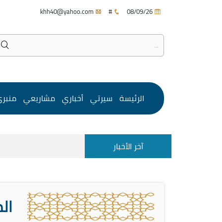
khh40@yahoo.com
#
08/09/26
الرئيسة
سيرتي
أخباري
مشاريعي
منبر
آخر الأخبار
ال