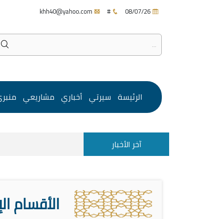
khh40@yahoo.com
#
08/07/26
الرئيسة
سيرتي
أخباري
مشاريعي
منبر
آخر الأخبار
الأقسام ال