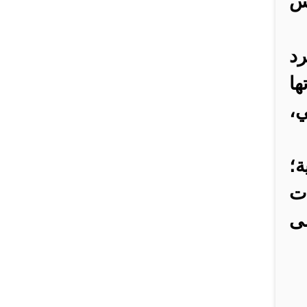
يس
رد
ا
ي،
ة؛
ات
لى