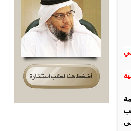
في
ة
مة
نب
لى