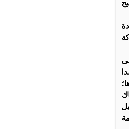
بح
دة
كة
ى
دا
ا؛
اك
يل
مة