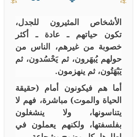
الأشخاص المثيرون للجدل،
تكون حياتهم ـ عادة ـ أكثر
خصوبة من غيرهم، الناس من
حولهم يُبهَرون، ثم يَحْسُدون، ثم
يَبْهَتُون، ثم ينهزمون
.
أما هم فيكونون أمام (حقيقة
الحياة والموت) مباشرة، فهم لا
يتناسونها، ولا ينشغلون
بفلسفتها، ولكنهم يعملون في
إطارها بكل وضوح وشجاعة
.