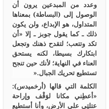
وعدد من المبدعين يرون أن
الوصول إلى (البساطة) بمعناها
المتداول، هو الإبداع، ولن يكون
ذلك ـ كما يقول جوبز ـ إلا «أن
تكد وتتعب؛ لتقدح ذهنك وتجعل
ابتكارك بسيطا، لكنه يستحق
العناء في النهاية؛ لأنك حين تنجح
تستطيع تحريك الجبال
».
الكلمة التي قالها (أرخميدس):
«أعطِني مكانا لوَقْف وإراحة
عتلتِي على الأرض، وأنا أستطيع