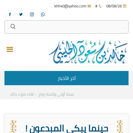
khh40@yahoo.com
#
08/08/26
آخر الأخبار
سنة أولى وثانية زواج – لقاء مع د.خالد الحليبي
حينما يبكي المبدعون !