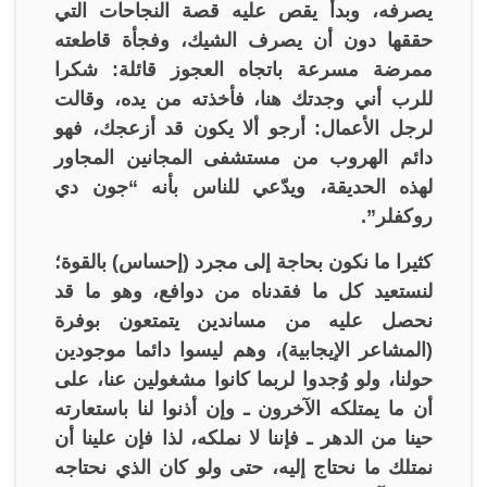
يصرفه، وبدأ يقص عليه قصة النجاحات التي
حققها دون أن يصرف الشيك، وفجأة قاطعته
ممرضة مسرعة باتجاه العجوز قائلة: شكرا
للرب أني وجدتك هنا، فأخذته من يده، وقالت
لرجل الأعمال: أرجو ألا يكون قد أزعجك، فهو
دائم الهروب من مستشفى المجانين المجاور
لهذه الحديقة، ويدّعي للناس بأنه “جون دي
روكفلر”.
كثيرا ما نكون بحاجة إلى مجرد (إحساس) بالقوة؛
لنستعيد كل ما فقدناه من دوافع، وهو ما قد
نحصل عليه من مساندين يتمتعون بوفرة
(المشاعر الإيجابية)، وهم ليسوا دائما موجودين
حولنا، ولو وُجدوا لربما كانوا مشغولين عنا، على
أن ما يمتلكه الآخرون ـ وإن أذنوا لنا باستعارته
حينا من الدهر ـ فإننا لا نملكه، لذا فإن علينا أن
نمتلك ما نحتاج إليه، حتى ولو كان الذي نحتاجه