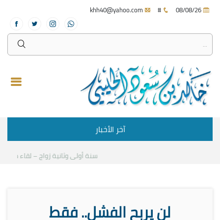
khh40@yahoo.com
#
08/08/26
آخر الأخبار
سنة أولى وثانية زواج – لقاء مع د.خالد
لن يربح الفشل.. فقط