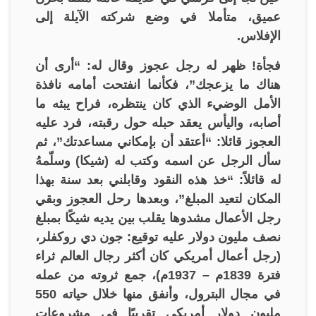
عميق، متأملا في وضع شركته الآيلة إلى
الإفلاس.
فجأة! ظهر له رجل عجوز وقال له: “أرى أن
هناك ما يزعجك”، فكأنما انفتحت أمامه نافذة
الأمل الوضيء الذي كان ينتظره، فراح يبثه ما
أصابه، واليأس يعقد حبله حول رقبته، فرد عليه
العجوز قائلا: “أعتقد أن بإمكاني مساعدتك”، ثم
سأل الرجل عن اسمه وكتب له (شيكا) وسلّمهُ
له قائلاً: “خذ هذه النقود وقابلني بعد سنة بهذا
المكان لتعيد المبلغ”، وبعدها رحل العجوز وبقي
رجل الأعمال مشدوها يقلب بين يديه شيكًا بمبلغ
نصف مليون دولار عليه توقيع: جون دي روكفلر،
(رجل أعمال أمريكي كان أكثر رجال العالم ثراء
فترة 1839م – 1937م)، جمع ثروته من عمله
في مجال البترول، وأنفق منها خلال حياته 550
مليون دولار أمريكي تقريبًا في مشروعات