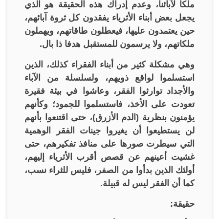
ملكا لآبائنا، وعدم إدراك هذه الحقيقة هو الذي
يجعل بعض أبناء الأثرياء يفقدون كل ثروة آبائهم،
حين يعتمدون عليها، فيعطلون طاقاتهم، ويهملون
ملكاتهم، ولا يرسمون للمستقبل هدفا ذا بال.
وهي مشكلة كثير من أبناء الفقراء كذلك، الذين
استسلموا لواقع ذويهم، ولسلسلة من الآباء
والأجداد توارثوا الفقر، وعاشوا في بيئة فقيرة
تعودت على الأخذ، فاستسلموا للجمود؛ وكأنهم
يؤمنون بنظرية (الدم الأزرق)، حتى اقتنعوا بأنهم
لن يستطيعوا أن يغيروا جينات الفقر الوهمية
التي سيطرت صورها على منافذ تفكيرهم، حتى
غشيت أعينهم عن قصص أقرب الأثرياء إليهم،
أولئك الذين بدأوا من الصفر، فليس للثراء نسب،
كما أن الفقر ليس له قبيلة.
حقيقة: