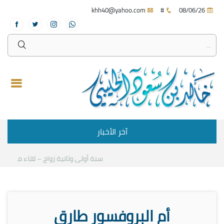
khh40@yahoo.com
#
08/06/26
آخر الأخبار
سنة أولى وثانية زواج – لقاء مع د.خالد ا
أم البروفسور طارق