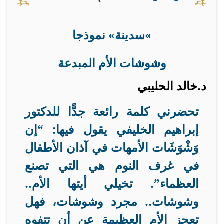
«
سدينة» نموذجا
وشوشات الأم المبدعة
د.خالد الحليبي
تحضرني كلمة رائعة جدًّا للدكتور
إبراهيم الخليفي يقول فيها: “إن
وَشْوَشَات الأمهات في آذان الأطفال
في غرف النوم هي التي تصنع
العظماء”. تخيلي أيتها الأم..
وشوشات.. مجرد وشوشات، فهل
تعجز الأم العظيمة عن أن تتفوه