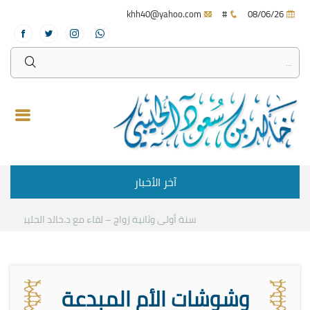
khh40@yahoo.com
#
08/06/26
آخر الأخبار
سنة أولى وثانية زواج – لقاء مع د.خالد الحليبي
كيف
وشوشات الأم المبدعة