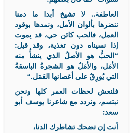
العاطفة.. لا تشيخ أبدا ما دمنا
ننضرها بألوان الأمل، ونمدها بوقود
العمل، فالحب كائن حي، قد يموت
إذا نسيناه دون تغذية، وقد قيل:
“الحبُّ هو الأصلُ الذي ينشأُ منه
الأمَل، والأمَلُ هو الشجرةُ الباسقةُ
التي يُورِقُ على أغصانها العَمَل
“.
فلنعش لحظات العمر كلها ونحن
نبتسم، ونردد مع شاعرنا يوسف أبو
سعد
:
أنت إن تضحك تشاطرك الدنا،