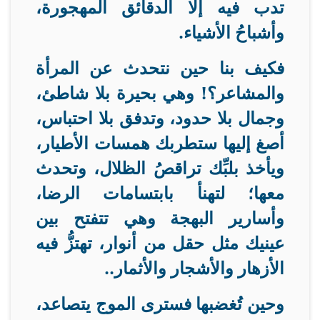
تدب فيه إلا الدقائق المهجورة،
وأشباحُ الأشياء
.
فكيف بنا حين نتحدث عن المرأة
والمشاعر؟! وهي بحيرة بلا شاطئ،
وجمال بلا حدود، وتدفق بلا احتباس،
أصغ إليها ستطربك همسات الأطيار،
ويأخذ بلبِّك تراقصُ الظلال، وتحدث
معها؛ لتهنأ بابتسامات الرضا،
وأسارير البهجة وهي تتفتح بين
عينيك مثل حقل من أنوار، تهتزُّ فيه
الأزهار والأشجار والأثمار
..
وحين تُغضبها فسترى الموج يتصاعد،