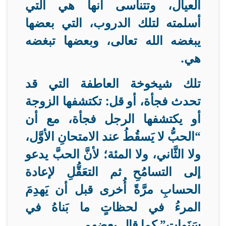
العيال، وتتناسى أنها هي التي
أسلمته لتلك الدروب، التي بعضها
يبغضه الله تعالى، وبعضها تبغضه
هي
.
تلك شيخوخة العاطفة التي قد
تحدث فجأة، أو قل: تكتشفها الزوجة
أو يكتشفها الرجل فجأة، مع أن
“الحبُّ لا يَسقُطُ عند الامتحانِ الأوَّل،
ولا الثَّاني، ولا المئة؛ لأنَّ الحبَّ يدعو
إلى التسامُحِ ثم التعَقُّلِ لإعادة
الحسابِ مرَّةً أُخرى قبل أن يَهدِمَ
المرءُ في لحظاتٍ ما بَناهُ في
سَنَوات” كما قال بعضهم
.