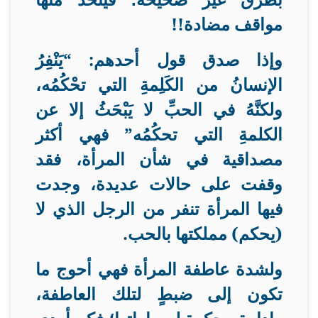
مواقف مضادة
!!
وإذا صدق قول أحدهم: “يَنْفِرُ
الإنسانُ من الكَلِمةِ التي تحْكُمُه،
ولكنَّهُ في الحبِّ لا يَبْحَثُ إلا عن
الكلمةِ التي تحكُمُه” فهي أكثر
مصداقية في شأن المرأة، فقد
وقفت على حالات عديدة، وجدت
فيها المرأة تنفر من الرجل الذي لا
(يحكم) مملكتها بالحب
.
ولشدة عاطفة المرأة فهي أحوج ما
تكون إلى ضبطٍ لتلك العاطفة،