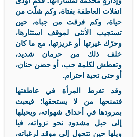
وإدارةٍ محكمة لمساراتها؛ فكم أودى
انفلات العاطفة بفتاة، وكم شلّت من
حياة، وكم فرقت من جباه، حين
تستجيب الأنثى لموقف استثارها،
وحرّك غيرتها أو غريزتها، مع ما كان
خلف ذلك من حرمان شديد،
وتعطش لكلمة حب، أو حضن حنان،
أو حتى تحية احترام
.
وقد تفرط المرأة في عاطفتها
فتمنحها من لا يستحقها؛ فيعبث
بمرودها في أحداق شهواته، ويحيلها
إلى حبل مشدود نحو نزواته، فيا
ويلها حين تتحول إلى موقد لرغباته،