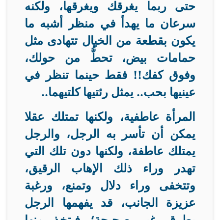
حتى ربما يغرقك ويغرقها، ولكنه
سرعان ما يهدأ في منظر أشبه ما
يكون بقطعة من الخيال تتهادى مثل
حمامات بيض، تحطُّ من حولك،
وفوق كفك!! فقط حينما تنظر في
عينيها بحب.. يمثل رئتيها كلتيهما
..
المرأة عاطفية، ولكنها تمتلك عقلا
يمكن أن تأسر به الرجل، والرجل
يمتلك عاطفة، ولكنها دون تلك التي
تهدر وراء ذلك الإهاب الرقيق،
وتتخفى وراء دلال وتمنع، ورغبة
عزيزة الجانب، قد يفهمها الرجل
بطرق غير صحيحة؛ فيتخذ منها