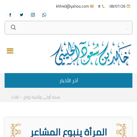
khh40@yahoo.com
#
08/07/26
آخر الأخبار
سنة أولى وثانية زواج – لقاء مع د.خالد
المرأة ينبوع المشاعر