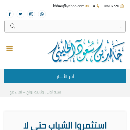
khh40@yahoo.com
#
08/07/26
آخر الأخبار
سنة أولى وثانية زواج – لقاء مع د.خالد ال
استثمروا الشباب حتى لا