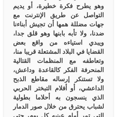
وهو يطرح فكرة خطيرة، أو يديم
التواصل عن طريق الإنترنت مع
جهات مضللة همها أن تجيش أبناءنا
ضدنا، ولا تأبه بابنها وهو قلق جدا،
ويبدي استياءه من واقع بعض
القضايا في البلاد المشتعلة قريبا منا،
وتعاطفه مع المنظمات القتالية
المنحرفة الفكر كالقاعدة وداعش،
ولا تستنكر إرساله مقاطع الذبح
الداعشي، أو أفلام التبختر الحربي
الذي ينسجون به أحلاما بطولية
لشباب يحترق من خلال صور الدمار
التي تمر أمام عينيه كل يوم، حتى