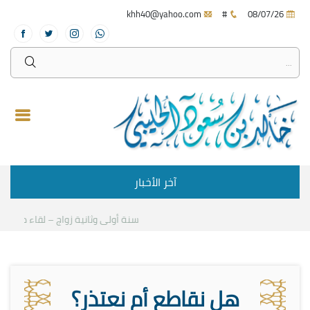
khh40@yahoo.com
#
08/07/26
آخر الأخبار
سنة أولى وثانية زواج – لقاء مع د.خالد 
هل نقاطع أم نعتذر؟