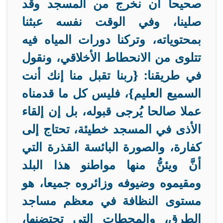
صحيحا أن نخرج من المسجد وقد
صلينا، وفي الوقت نفسه عبثنا
بمحتوياته، وتركنا دورات المياه فيه
تتلوى من الانحطاط الأخلاقي، ونقول
في طريقنا: {ربنا تقبل منا إنك أنت
السميع العليم}، فليس كل ما قدمناه
عملا صالحا يُرجى قبوله، بل إن إلقاء
الأذى في المسجد خطيئة، تحتاج إلى
كفارة، والصورة البائسة القذرة التي
أنَّ ويئنُّ منها مواطنو هذا البلد
ومقيموه وضيوفه وزائروه جميعا، هو
مستوى النظافة في معظم مساجد
الطرق، والمحطات التي تحتضنها،