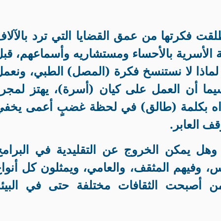
لقت فكرتها من عمق القضايا التي ترد بالآلا
 الأسرية بالأحساء ومستشاريه وأسماعهم، قب
لماذا لا نستنسخ فكرة (المصل) الطبي، ونعم
سيما أن العمل على كيان (أسرة)، يهتز لمجر
اه بكلمة (طالق) في لحظة غضبٍ أعمى يخفي
قف العابر
.
هل يمكن الخروج عن التقليدية في البرامج
اس، وفيهم المثقف، والعامي، ويمثلون كل أنوا
ن أصبحت الثقافات مختلفة حتى في البيئة