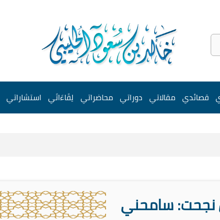
ي
قصائدي
مقالاتي
دوراتي
محاضراتي
لِقَاءَاتَي
استشاراتي
نجحت: سامحني