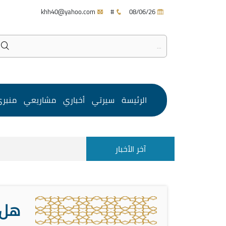
khh40@yahoo.com
#
08/06/26
الرئيسة
سيرتي
أخباري
مشاريعي
منبر
آخر الأخبار
هل 