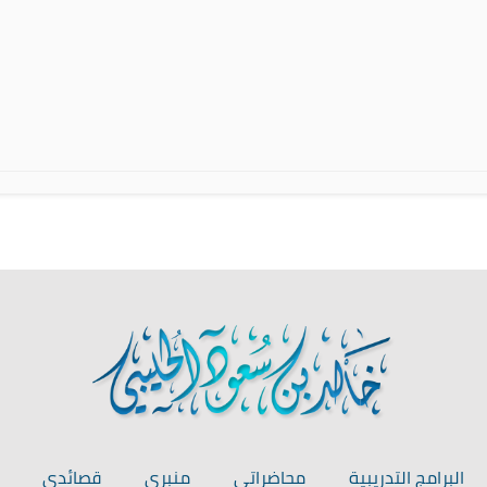
البرامج التدريبية
محاضراتي
منبري
قصائدي