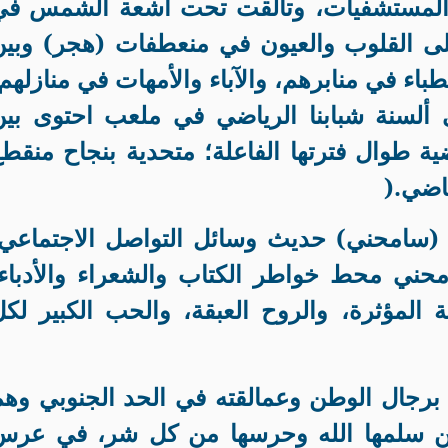
ي المستشفيات، وتألقت تحت أشعة الشمس في
لى القلوب والعيون في منعطفات (هجر) وبين
باء في منابرهم، والآباء والأمهات في منازلهم
ى ألسنة شبابنا الرياضي في ملعب احتوى بين
 طوال فترتها الفاعلة؛ متحدية بنجاح منقطع
ياضي
).
(سامحني) حديث وسائل التواصل الاجتماعي،
حني
محط خواطر الكتاب والشعراء والأدباء،
 المؤثرة، والروح العبقة، والحب الكبير لكل
برجال الوطن وعمالقته في الحد الجنوبي وهم
مين سلمها الله وحرسها من كل شر، في عرس