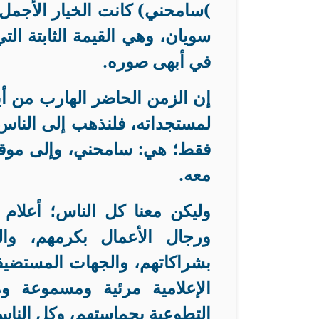
(
سامحني) كانت الخيار الأجمل،
سويان، وهي القيمة الثابتة الت
في أبهى صوره
.
إن الزمن الحاضر الهارب من أي
لمستجداته، فلنذهب إلى الناس
فقط؛ هي: سامحني، وإلى موقف
معه
.
وليكن معنا كل الناس؛ أعلام 
ورجال الأعمال بكرمهم، والج
بشراكاتهم، والجهات المستضيفة
الإعلامية مرئية ومسموعة وم
التطوعية بحماستهم، وكل الناس