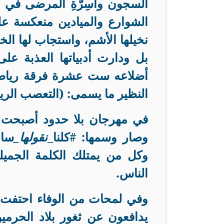
السجون وأَسِرَّةِ المرضى ف
الشوارع والميادين منعكسة ع
نخيلها الأشم، واستجاب لها الخط
بل ودارت أدبياتها العذبة عل
أضلاعه ست عشرة فرقة رياضية
النظير ما يسمى: (التعصب الر
في مهرجان بلا حدود أصبحت 
وصار وسمها: #كلنا_
نقولها_
سام
وكل من يمتلك الكلمة الجميلة
الناس
.
وفي لمحات من الوفاء احتفت 
يدافعون عن ثغور بلاد الحر