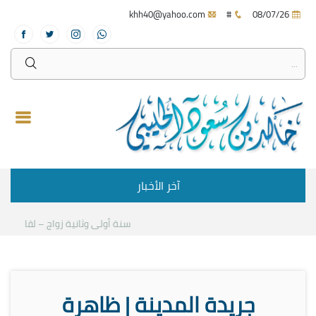
khh40@yahoo.com
#
08/07/26
آخر الأخبار
سنة أولى وثانية زواج – لقاء مع د.خ
جريدة المدينة | ظاهرة