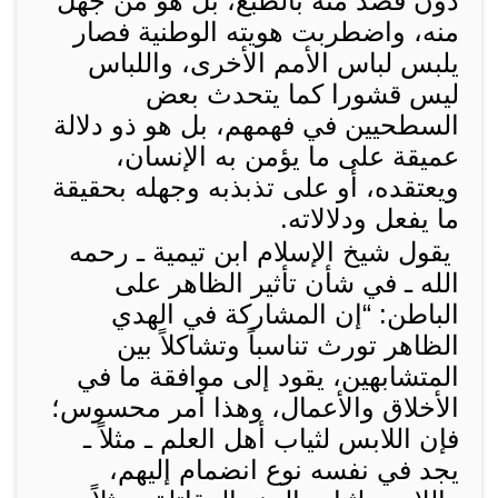
دون قصد منه بالطبع، بل هو من جهل
منه، واضطربت هويته الوطنية فصار
يلبس لباس الأمم الأخرى، واللباس
ليس قشورا كما يتحدث بعض
السطحيين في فهمهم، بل هو ذو دلالة
عميقة على ما يؤمن به الإنسان،
ويعتقده، أو على تذبذبه وجهله بحقيقة
ما يفعل ودلالاته.
يقول شيخ الإسلام ابن تيمية ـ رحمه
الله ـ في شأن تأثير الظاهر على
الباطن: “إن المشاركة في الهدي
الظاهر تورث تناسباً وتشاكلاً بين
المتشابهين، يقود إلى موافقة ما في
الأخلاق والأعمال، وهذا أمر محسوس؛
فإن اللابس لثياب أهل العلم ـ مثلاً ـ
يجد في نفسه نوع انضمام إليهم،