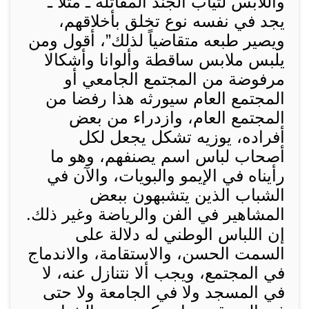
واللابس لثياب الجند المقاتلة ـ مثلاً ـ
يجد في نفسه نوع تخلق بأخلاقهم،
ويصير طبعه متقاضياً لذلك”، أقول ومن
يلبس ملابس ساقطة وألوانا وأشكالا
مرفوضة من المجتمع الجامعي أو
المجتمع العام سيورثه هذا رفضا من
المجتمع العام، وازدراء من بعض
أفراده، يوزيه تشكل يجعل لكل
أصحاب لباس اسم يصنفهم، وهو ما
رأيناه في الإيمو والبويات، والآن في
الشباب الذين يتشبهون ببعض
المشاهير في الفن والرياضة وغير ذلك.
إن اللباس الوطني له دلالة على
السمت الحسن، والاستقامة، والاندماج
في المجتمع، ويجب ألا نتنازل عنه، لا
في المسجد ولا في الجامعة ولا حتى