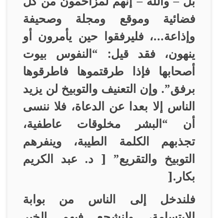
بل – والله – إنهم لمزاحمون من كل
فضائية وموقع ومجلة وصحيفة
وإذاعة…، فليرفقوا حين يأمرون أو
ينهون، فقد قيل: “النفوس بيوت
أصحابها فإذا طرقتموها فاطرقوها
برفق”. وإن التعنيف والتوبيخ لن يزيد
الناس إلا بعدا عن الدعاة، فلا ننسى
أن “البشر مخلوقات عاطفية،
تجذبهم الكلمة الطيبة، وينفرهم
التوبيخ والتقريع” [ د. عبد الكريم
بكار
].
فلندخل إلى الناس من بوابة
الابتسامة، ولنشجع فيهم الخير