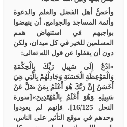
وأخصُّ أهل الفضل والعلم والدعوة
وأئمة المساجد والجوامع، أن ينهضوا
بواجبهم في استنهاض همم
المسلمين للخير في كل ميدان، ولكن
دون أن يغفلوا عن قول الله تعالى
:
«
ادْعُ إِلَى سَبِيلِ رَبِّكَ بِالْحِكْمَةِ
وَالْمَوْعِظَةِ الْحَسَنَةِ وَجَادِلْهُمْ بِالَّتِي هِيَ
أَحْسَنُ إِنَّ رَبَّكَ هُوَ أَعْلَمُ بِمَنْ ضَلَّ عَنْ
سَبِيلِهِ وَهُوَ أَعْلَمُ بِالْمُهْتَدِينَ»[سورة
النحل 16/125]. فإنهم لم يعودوا
وحدهم في موقع التأثير على الناس،