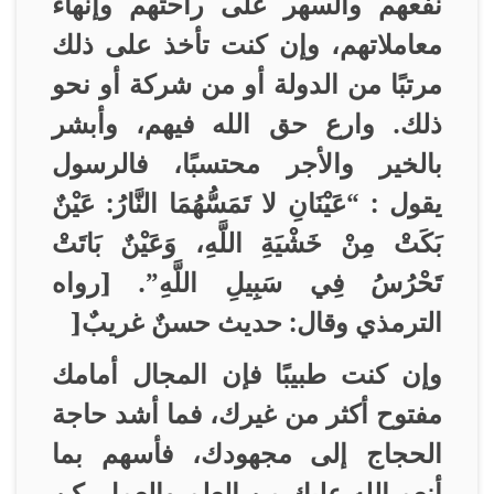
نفعهم والسهر على راحتهم وإنهاء
معاملاتهم، وإن كنت تأخذ على ذلك
مرتبًا من الدولة أو من شركة أو نحو
ذلك. وارع حق الله فيهم، وأبشر
بالخير والأجر محتسبًا، فالرسول
يقول : “عَيْنَانِ لا تَمَسُّهُمَا النَّارُ: عَيْنٌ
بَكَتْ مِنْ خَشْيَةِ اللَّهِ، وَعَيْنٌ بَاتَتْ
تَحْرُسُ فِي سَبِيلِ اللَّهِ”. [رواه
الترمذي وقال: حديث حسنٌ غريبٌ
]
وإن كنت طبيبًا فإن المجال أمامك
مفتوح أكثر من غيرك، فما أشد حاجة
الحجاج إلى مجهودك، فأسهم بما
أنعم الله عليك من العلم والعمل، كن