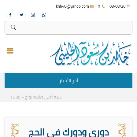
khh40@yahoo.com
#
08/08/26
آخر الأخبار
سنة أولى وثانية زواج – لقاء مع د.خالد 
دوري ودورك في الحج