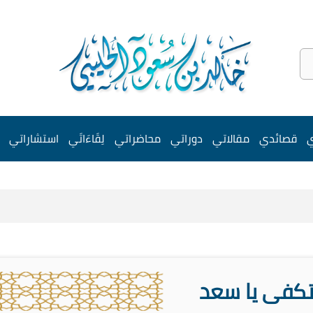
ي
قصائدي
مقالاتي
دوراتي
محاضراتي
لِقَاءَاتَي
استشاراتي
كفى يا سعد