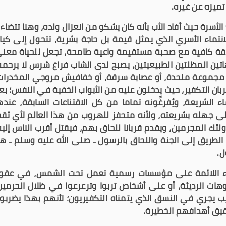
تميزه عن غيره.
ع الأسرة حيث أفاد الأب بأنه كان يشكو من انعزال ولده، وهنا تتضاء
انتماء الأسري الذي يمثل قيمة بل حاجة بشرية، تتحول إلى كيا
 علاقة كافية مع صحبة مستقيمة واعية طامحة، تجعل للحياة معن
ين المظلتين الطبيعيتين، يصبح لدى الشاب فراغ شرس لا يرحمه
مجموعة ملحدة، أو عصابة سرقة، أو خفافيش مروجي المخدرات
بان التكفير، حيث يدخلون عليه من الأبواب الخفية في النفس؛ بع
ء الشريعة، ويُفرغِّونه تماما من كل الاقتناعات السابقة، عنده
ى جهله بشريعته، ولأنه متحفز للهروب من هذا العالم لأي ثق
لئك المجرمين، ويقدم قربانا للحاق بهم، فيقتل أقرب الناس إليه
الطريق إلى الجنة واللحاق بالرسول ـ صلى الله عليه وسلم ـ ه
ل.
قاء اللائمة على مؤسسات رسمية تعمل تحت الشمس، في عقو
ات الرديئة، أو على أشخاص تربوا وترعرعوا في ظلال الحرمين
كئيب يجري في النسق الذي يتمناه التكفيريون؛ لأنهم بهذا يضربو
يق أهدافهم الخطيرة.