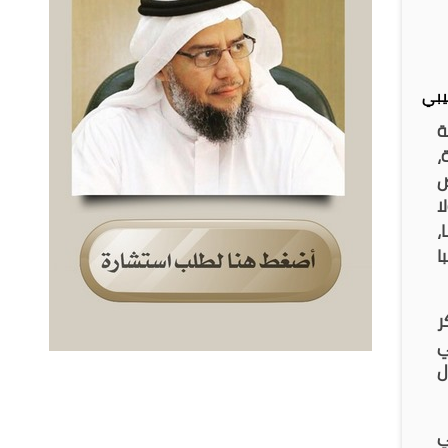
ليبي
ة
،
ض
ا
،
ا
ر
ي
ل
ي