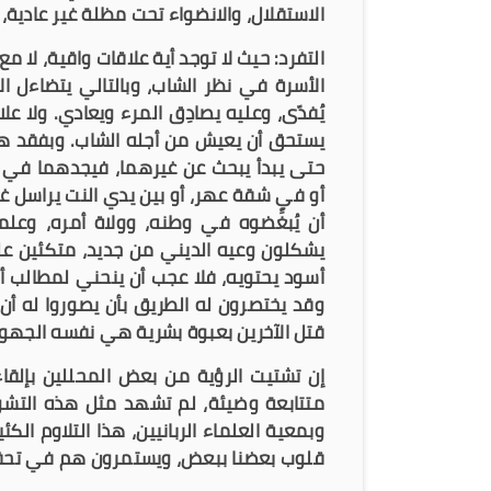
الاستقلال، والانضواء تحت مظلة غير عادية، 
التفرد: حيث لا توجد أية علاقات واقية، لا م
الأسرة في نظر الشاب، وبالتالي يتضاءل ال
يُفدّى، وعليه يصادِق المرء ويعادي. ولا
يستحق أن يعيش من أجله الشاب. وبفقد هات
حتى يبدأ يبحث عن غيرهما، فيجدهما في 
أو في شقة عهر، أو بين يدي النت يراسل غر
أن يُبغِّضوه في وطنه، وولاة أمره، وعلما
يشكلون وعيه الديني من جديد، متكئين عل
أسود يحتويه، فلا عجب أن ينحني لمطالب أو
وقد يختصرون له الطريق بأن يصوروا له أن 
قتل الآخرين بعبوة بشرية هي نفسه الجهو
إن تشتيت الرؤية من بعض المحللين بإل
متتابعة وضيئة، لم تشهد مثل هذه التشوه
وبمعية العلماء الربانيين، هذا التلاوم ال
قلوب بعضنا ببعض، ويستمرون هم في تحق