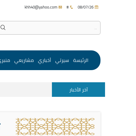
khh40@yahoo.com
#
08/07/26
الرئيسة
سيرتي
أخباري
مشاريعي
منبر
آخر الأخبار
ت