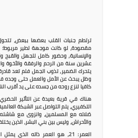
ترتطم جنبات القلب بعضها ببعض، تتحول 
مقصودة، لو كانت موجهة لطير مربوط؛ لي
والإنسانية، وحضور كامل للجهل والقبح و
عشرين سنة من الرحم والرفقة والأخوة وال
يتحرك الضمير، تذوب الجمل فلم تعد قادرة
وظل يبحث عن الأمل والعمل حتى وجده في 
كافيا لنزع روحه من جسده على يد أقرب الناس
هناك في قرية بعيدة عن التأثير الحضري
التكفيري، يتم التواصل عبر الشبكة العا
صَلاته مع المسلمين، وانزوى مع شاشته عا
والأحراش، وليس بين بني البشر، الذين يخت
العمر: 21، هو العمر ذاته الذي 