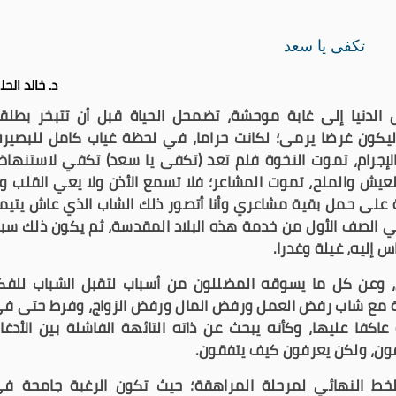
تكفى يا سعد
د. خالد الح
الدنيا إلى غابة موحشة، تضمحل الحياة قبل أن تتبخر بطلق
كون غرضا يرمى؛ لكانت حراما، في لحظة غياب كامل للبصيرة
الإجرام، تموت النخوة فلم تعد (تكفى يا سعد) تكفي لاستنها
عيش والملح، تموت المشاعر؛ فلا تسمع الأذن ولا يعي القلب ول
 على حمل بقية مشاعري وأنا أتصور ذلك الشاب الذي عاش يتيما
الصف الأول من خدمة هذه البلاد المقدسة، ثم يكون ذلك سبب
 إليه، غيلة وغدرا.
، وعن كل ما يسوقه المضللون من أسباب لتقبل الشباب للفك
لمية مع شاب رفض العمل ورفض المال ورفض الزواج، وفرط حتى ف
كفا عليها، وكأنه يبحث عن ذاته التائهة الفاشلة بين الأدغا
لفون، ولكن يعرفون كيف يتفقون.
يمثل الخط النهائي لمرحلة المراهقة؛ حيث تكون الرغبة جامحة ف