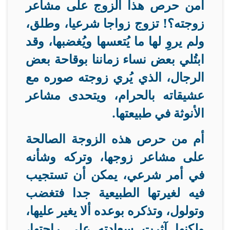
أمن حرص هذا الزوج على مشاعر
زوجته؟! تزوج زواجا شرعيا، وطلق،
ولم يروِ لها ما يُتعسها ويُغضبها، وقد
ابتُلي بعض نساء زماننا بوقاحة بعض
الرجال، الذي يُري زوجته صوره مع
عشيقاته بالحرام، ويتحدى مشاعر
الأنوثة في طبيعتها
.
أم من حرص هذه الزوجة الصالحة
على مشاعر زوجها، وتركه وشأنه
في أمر شرعي، يمكن أن تستجيب
فيه لغيرتها الطبيعية جدا فتغضب
وتولول، وتذكره بوعده ألا يغير عليها،
ولكنها آثرت سعادته على راحتها،