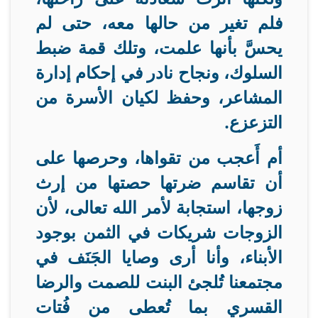
فلم تغير من حالها معه، حتى لم
يحسَّ بأنها علمت، وتلك قمة ضبط
السلوك، ونجاح نادر في إحكام إدارة
المشاعر، وحفظ لكيان الأسرة من
التزعزع
.
أم أَعجب من تقواها، وحرصها على
أن تقاسم ضرتها حصتها من إرث
زوجها، استجابة لأمر الله تعالى، لأن
الزوجات شريكات في الثمن بوجود
الأبناء، وأنا أرى وصايا الجَنَف في
مجتمعنا تُلجئ البنت للصمت والرضا
القسري بما تُعطى من فُتات