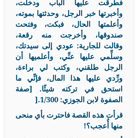
فطرقت عليها الباب ودخلت،
وأخبرتها خبر الرجل، وحدثتها بموته،
وأعلمتها الحال، فبكت، وفتحت
صندوقها، وأخرجت منه رقعة،
وقالت للجارية: عودي إلى سيدتك،
وسلِّمي عليها عنِّي، وأعلميها أن
الرجل طلقني، وكتب لي براءة،
ورِّدي عليها هذا المال، فإنِّي ما
استحق في تركته شيئًا. [صفة
الصفوة لابن الجوزي: 1/300
].
قرأت هذه القصة فاحترت بأي منحى
منها أُعجب؟
!