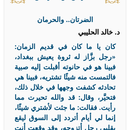
الضرتان.. والحرمان
د. خالد الحليبي
كان يا ما كان في قديم الزمان:
«رجل بزَّاز له ثروة يعيش ببغداد،
فبينا هو في حانوته أقبلت إليه صبية
فالتمست منه شيئًا تشتريه، فبينا هي
تحادثه كشفت وجهها في خلال ذلك،
فتحيَّر، وقال: قد والله تحيرت مما
رأيت. فقالت: ما جئت لأشتري شيئًا،
إنما لي أيام أتردد إلى السوق ليقع
بقلبي رجل أتزوجه، وقد وقعت أنت