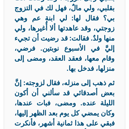
بقلبي، ولي مالٌ، فهل لك في التزوج
بي؟ فقال لها: لي ابنة عم وهي
زوجتي، وقد عاهدتها ألا أُغيرها، ولي
منها ولدٌ. فقالت: قد رضيت أن تجيء
إليَّ في الأسبوع نوبتين. فرضي،
وقام معها، فعقد العقد، ومضى إلى
منزلها، فدخل بها
.
ثم ذهب إلى منزله، فقال لزوجته: إنَّ
بعض أصدقائي قد سألني أن أكون
الليلة عنده. ومضى، فبات عندها،
وكان يمضي كل يوم بعد الظهر إليها،
فبقي على هذا ثمانية أشهر، فأنكرت