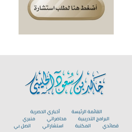
القائمة الرئيسة
أخباري الحصرية
البرامج التدريبية
محاضراتي
منبري
قصائدي
المكتبة
استشاراتي
اتصل بي