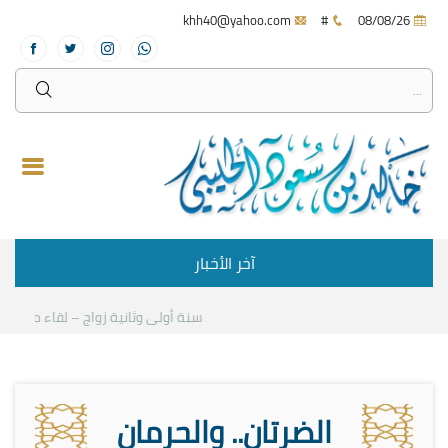
khh40@yahoo.com
#
08/08/26
آخر الأخبار
سنة أولى وثانية زواج – لقاء مع د.خالد 
الضرتان.. والحرمان