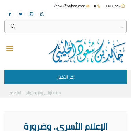
khh40@yahoo.com
#
08/08/26
آخر الأخبار
سنة أولى وثانية زواج – لقاء مع د.خالد 
الإعلام الأسري.. وضرورة