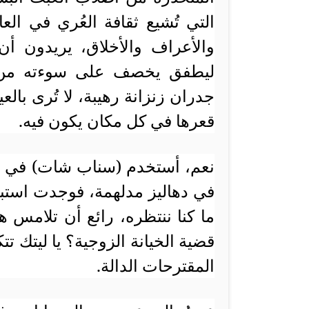
التي تُشيع ثقافة العُري في الع
والأعراف والأخلاق، يريدون أن
ليطفق يخصف على سوءته من ور
جدران زنزانة رهيبة، لا تُرى با
قعرها في كل مكان يكون فيه.
نعم، أستخدم (سناب شات) في م
في دهاليز مدلهمة، فوجدت استبشا
ما كنا ننتظره، رائع أن تلامس 
قضية الخيانة الزوجية؟ يا ليتك ت
المقترحات الدالة.