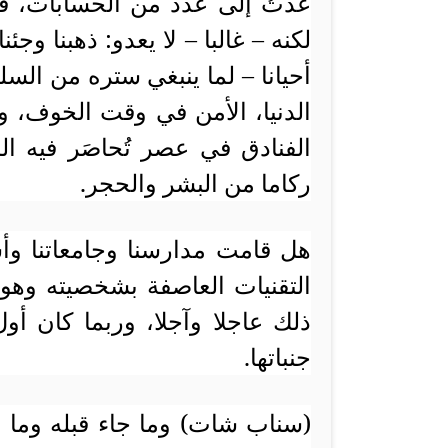
عدتُ إلى عدد من الحسابات، ف
لكنه – غالبا – لا يعدو: ذهبنا وجئ
أحيانا – لما ينبغي ستره من الس
الدنيا، الأمن في وقت الخوف، و
الفنادق في عصر تُحاصَر فيه ال
ركاما من البشر والحجر.
هل قامت مدارسنا وجامعاتنا وأ
التقنيات العاصفة بشخصيته وه
ذلك عاجلا وآجلا، وربما كان أو
جنباتها.
(سناب شات) وما جاء قبله وما