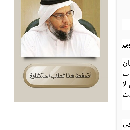
بي
ان
ات
لا
دث
في