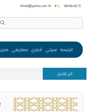
khh40@yahoo.com
#
08/08/26
الرئيسة
سيرتي
أخباري
مشاريعي
منبر
آخر الأخبار
#