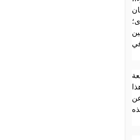
ان
ى؛
ين
في
عة
ذا
عن
ذه