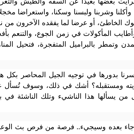
رأيت بعضها بعيدا عن السفه والطيش والتعر
نا وأكلنا وشربنا ولبسنا وسكنا، واستعراضا مخجلا
لوك الخاطئ، أو عرضا لما يفقده الآخرون من ن
أطايب المأكولات في زمن الجوع، والتنعم بأف
مدن وتمطر بالبراميل المتفجرة، فتحيل المنا
سرنا بدورها في توجيه الجيل المحاصر بكل ه
ويته ومستقبله؟ أشك في ذلك، وسوف تُسأل 
ل من يسألها هذا الناشيء وتلك الناشئة في ب
 جاء بعده وسيجيء.. فرصة من فرص بث الوع