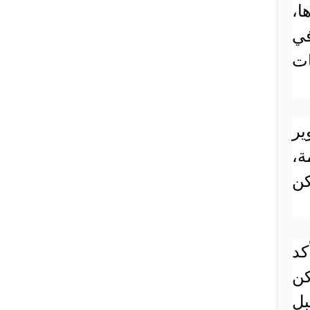
ا،
في
ات
ير
ة،
كن
كد
كن
بل