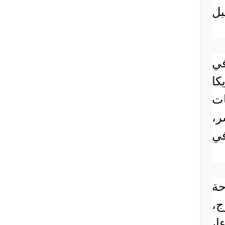
بل
في
كا
ات
ر،
في
حة
ج،
ا،