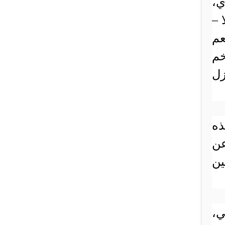
ي،
 –
عم
خم
زل
ذه
عن
ين
ي،