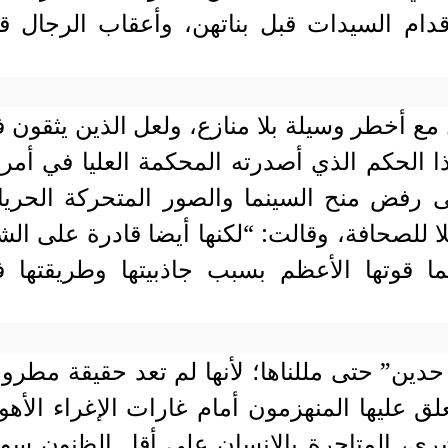
دام السيدات قبل بناتهن، وأعقاب الرجال ق
 مع أخطر وسيلة بلا منازع، ولعل الذين يثقون 
ذا الحكم الذي أصدرته المحكمة العليا في أمري
 ينص على رفض منح السينما والصور المتحركة الحري
 للصحافة، وقالت: “لكنها أيضا قادرة على الش
بما قوتها الأعظم بسبب جاذبيتها وطريقتها 
حدين” حتى مللناها؛ لأنها لم تعد حقيقة مطرو
لق عليها المنهزمون أمام غارات الإغراء الأهو
ري، المتاجرة بالإنسان على أقل الظنون سوء