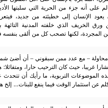
الم على أنه جزء من الحرية التي سلبتها الأدي
 يعود الإنسان إلى خطيئته من جديد، فيتعر
ق الخريف الذي خلفته المدنية التائهة ب
لعين المجردة، لكنها تصحب كل من ألقى بنفسه 
حاولة – مع عدد ممن سبقوني – أن أضئ شم
را غريبا، حيث كان الترحيب حارا، ومتفائلا: ه
هذه الموضوعات التربوية، ما رأيك أن تتحدث 
تكلم عن استثمار الوقت فيما ينفع للبنات… إلخ ه