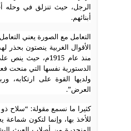
الرجل، حيث تنزلق في وحله أق
أبنائهم.
التعامل مع الصورة يعني التعامل
الأقوال الغربية ينصتون بحذر له
منذ عام 1915م، حيث
الدستورية نفسها التي منحت فعلا
ولديها القوة على ارتكابه، ور
العرض”.
كثيرا ما نسمع مقولة: “سلاح ذو 
للأخذ بها، وإنما لتكون شماعة يع
المنحدرة من أصلاب العبث البش