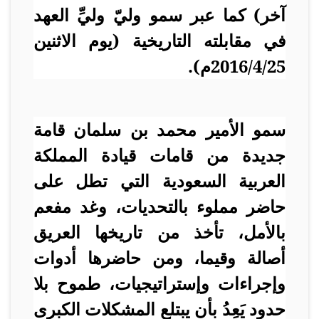
آخر) كما عبر سمو وليّ وليِّ العهد
في مقابلته التاريخية (يوم الاثنين
25/‏4/‏2016م).
سمو الأمير محمد بن سلمان قامة
جديدة من قامات قيادة المملكة
العربية السعودية التي تطل على
حاضر مملوء بالتحديات، وغد مفعم
بالأمل، تأخذ من تاريخها العريق
أصالة وقيما، ومن حاضرها أدوات
وإجراءات وإستراتيجيات، طموح بلا
حدود يَعِدُ بأن يبتلع المشكلات الكبرى