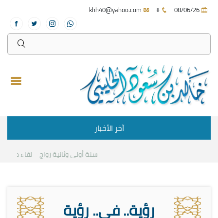
khh40@yahoo.com
#
08/06/26
آخر الأخبار
سنة أولى وثانية زواج – لقاء مع د.خالد 
رؤية.. في.. رؤية