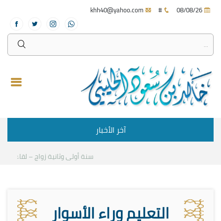
khh40@yahoo.com
#
08/08/26
آخر الأخبار
سنة أولى وثانية زواج – لقاء مع د.خا
التعليم وراء الأسوار