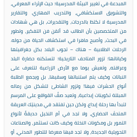
المبدعة في تغيير البيئة المدرسية؛ حيث الإثراء المعرفي،
والتشويق الاستكشافي، والتدريب المهاري. والتقارير
المدرسية لا تكتظ بالدرجات، والتقديرات، بل هي شهادات
من المتخصصين بأن الطالب قد أتقن فن التفكير، وتطور
في البحث، وأصبح ماهرا في استكشاف الحياة من حوله.
الرحلات الطلابية – هناك – تجوب البلاد بكل جغرافيتها
وكياناتها؛ تزور المتاحف التاريخية؛ لتستكنه حضارة البلد
وعراقته، وتعيش يوما مع الأرض الزراعية لتتعرف على
النباتات وكيف يتم استنباتها وسقيها، بل ويجمع الطلبة
أنواع الحشرات فيها! وتزور الشاطئ لتشكل من رماله
المبللة تكوينات إبداعية، وتعيد صفَّ القواقع على المرسم
لتبدأ بها رحلة إبداع. ولكن حين تفتقد في مدينتِك العريقة
المتحفَ الحضاري، ولا تجد في أم النخيل حديقةً لأنواع
التمور بل ومكونات النخلة وكيف كانت تستثمر، والصناعات
التحويلية الجديدة، ولا تجد فيها معرضا للتطور المدني، أو