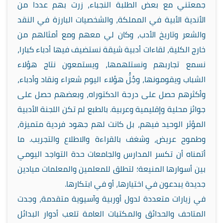
جمعتني مع بعض الطلبة النجباء، زرت بهم عددا من
الأندية الأبية في المملكة، والشخصيات البارزة في النقد
والشعر وتاريخ الأدب، وكان لي معهم ومع أمثالهم من
خارج الكلية، لقاءات أدبية شيقة نستضيف فيها أدباء كبارا،
نسمع تجاربهم ونستلهمها، ويستمعون نتاج هؤلاء
الشباب ويقومونها، وجُلُّ هؤلاء اليوم شعراء ونقاد وأدباء،
وأكثرهم حصل على درجة الدكتوراه، وبعضهم حصل على
جوائز محلية وإقليمية وعربية. بالطبع لم تكن اللجنة الأدبية
المؤثر الوحيد فيهم، بل كانت لهم جهود فردية متميزة،
وطموح عريض، وشغف بالقراءة والاطلاع والتجريب. ما
أتمناه أن تكسر المدارس والجامعات حدة التواجد اليومي
بين أسوارها المنيعة؛ لتطلق للمعلمين والمعلمات ميادين
جديدة يبدعون في اختيارها، أو في ابتكارها.
في زيارات متعددة لدول أوربية وآسيوية متقدمة، وجدت
المتاحف والحدائق والمكتبات العامة تلعب أدوار البدائل