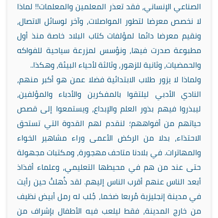
الصناعي الإنساني، فقد تعذر المعلمين والمعلمات!! لماذا
لا نخصص معرضا لتطور المواصلات، وآخر لوسائل الاتصال،
ونقيم معرضا دائما لمؤلفات كتاب البلاد خاصة منذ أول
مطبوعة صدرت فيها، ونؤسس لمزرعة سياحية للفواكه
والحمضيات، وثانية للزهور، وثالثة لأحياء البيئة، وهكذا..
ولماذا لا يزور طلاب الابتدائية فضلا عمن هو أكبر منهم،
النادي الأدبي ليلتقوا بالمفكرين والأدباء والمؤلفين،
ليبذروا فيهم بذور العلم والإبداع، ويستمعوا إلى قصص
حياتهم من أفواههم؛ لنقدم لهم القدوة التي تستحق
الاحتذاء، بدلا من الركض الأعمى وراء مشاهير الخواء
والمهاترات. في بلادنا متاحف مهجورة، ومكتبات مجهولة
حتى عند من هم في محيطها التعليمي، وعلماء أفذاذ
أبعد الناس عنهم أقرب الناس إليهم. لقد ذُهلتُ حين رأيت
في مدينة إنجليزية مُربعا ضخما، جُلب له رمل أبيض نظيف
من خارج المدينة، فقط ليلعب فيه الأطفال بإشراف من