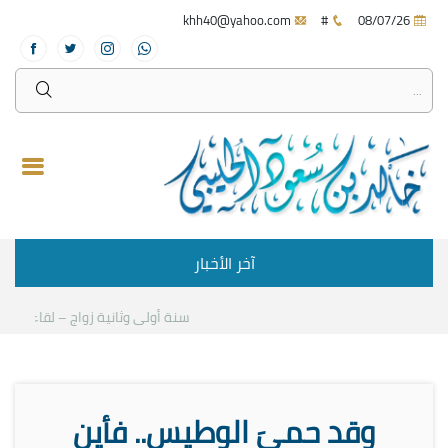
khh40@yahoo.com
#
08/07/26
آخر الأخبار
سنة أولى وثانية زواج – لقاء مع د.خا
وقد حميَ الوطيس.. فأين