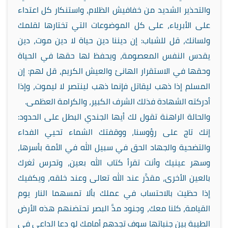
والتحذير الشديد من خفافيش الظلام، واستنكار كل اعتداء
على الأبرياء، على كل الموضوعات التي تختارها لقلمك
ولسانك، قل للشباب: إن ديننا دين حياة لا دين موت، دين
يقدس النفس المعصومة، ويحفظ لها حقها في الحياة
وحقها في الاستقرار الهانئ والعيش الكريم، قل لهم: إن
المسلم إذا ذهب ليقاتل فإنما ذهب لينتصر لا ليموت، وإذا
أدركته الشهادة فذلك الشرف الكبير، والكرامة العظمى.
والحالة الراهنة تقول لك أيها الجندي البطل على الحدود:
إنك تاج على رؤوسنا، ووقفتك الشماء تحيي الفداء
والتضحية والجهاد الحق في سبيل الله في الأمة بأسرها،
وسهر عينيك وأنت تقرأ كتاب الله بعين، وتحرس ثغرك
بالعين الأخرى، مقدَّر عند الله تعالى وعند خلقه، ويكفيك
إذا حظيت بالاحتساب في عملك بألا تمسهما النار يوم
القيامة، كلنا معك، وجنود مدَّ البصر تحتضنهم هذه الأرض
الطيبة بين جنباتها سوف تجدهم أمامك لو دعا الداعي في