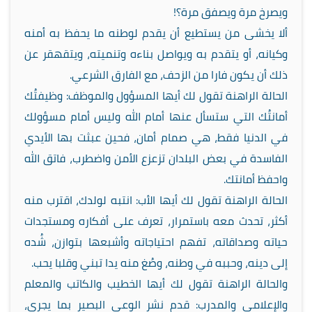
ويصرخ مرة ويصفق مرة؟!
ألا يخشى من يستطيع أن يقدم لوطنه ما يحفظ به أمنه
وكيانه، أو يتقدم به ويواصل بناءه وتنميته، ويتقهقر عن
ذلك أن يكون فارا من الزحف، مع الفارق الشرعي.
الحالة الراهنة تقول لك أيها المسؤول والموظف: وظيفتُك
أمانتُك التي ستسأل عنها أمام الله وليس أمام مسؤولك
في الدنيا فقط، هي صمام أمان، فحين عبثت بها الأيدي
الفاسدة في بعض البلدان تزعزع الأمن واضطرب، فاتق الله
واحفظ أمانتك.
الحالة الراهنة تقول لك أيها الأب: انتبه لولدك، اقترب منه
أكثر، تحدث معه باستمرار، تعرف على أفكاره ومستجدات
حياته وصداقاته، تفهم احتياجاته وأشبعها بتوازن، شُده
إلى دينه، وحببه في وطنه، وصُغ منه يدا تبني وقلبا يحب.
والحالة الراهنة تقول لك أيها الخطيب والكاتب والمعلم
والإعلامي والمدرب: قدم نشر الوعي البصير بما يجري،