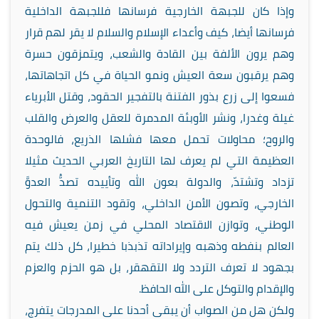
وإذا كان للجبهة الخارجية فرسانها فللجبهة الداخلية
فرسانها أيضا، كيف وأعداء الإسلام والسلام لا يقر لهم قرار
وهم يرون الألفة بين القادة والشعب، ويتمزقون حسرة
وهم يرقبون سعة العيش ونمو الحياة في كل اتجاهاتها،
فسعوا إلى زرع بذور الفتنة بالتفجير الحقود، وقتل الأبرياء
غيلة وغدرا، ونشر الأوبئة المدمرة للعقل والعرض والقلب
والروح؛ محاولات تحمل معها فشلها الذريع، فالوحدة
العظيمة التي لم يعرف لها التاريخ العربي الحديث مثيلا
تزداد وتشتدّ، والدولة بعون الله وتأييده تصدُّ العدوَّ
الخارجي، وتصون الأمن الداخلي، وتقود التنمية والتحول
الوطني، وتوازن الاقتصاد المحلي في زمن يعيش فيه
العالم بنفطه وذهبه وإيراداته تذبذبا خطيرا، كل ذلك يتم
بجهود لا تعرف التردد ولا التقهقر، بل هو الحزم والعزم
والإقدام والتوكل على الله الحافظ.
ولكن هل من الصواب أن يبقى أحدنا على المدرجات يتفرج،