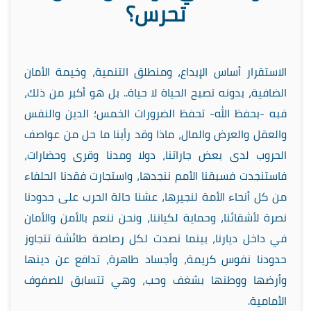
تحرس؟
الاستقرار أساس الإبداع، ومنطلق التنمية، وخيمة الأمان
الضافية، بدونه تصبح الحياة لا حياة.. بل هو أكبر من ذلك،
فبه -بحفظ الله- تحفظ الضرورات الخمس؛ الدين والنفس
والعقل والعرض والمال، ماذا وقد رأينا ما حل من عواصف
الحروب لدى بعض جاراتنا، دولا ومدنا وقرى وحضارات،
فاستنجدت فسبقنا الأمم ننجدها، واستجارت فقدنا الحلفاء
من كل أنحاء الأمة لنجيرها، عشنا حالة الحرب على حدودنا
نصرة لأشقائنا، وحماية لكياننا، ونحن ننعم بالأمن والأمان
في داخل ديارنا، بينما تصدت لكل رصاصة طائشة تتجاوز
حدودنا نفوس كريمة، وأجساد طاهرة، تدافع عن دينها
وأرضها ووطنها بشغف وحب، وهي تتسابق للصفوف
الأمامية.