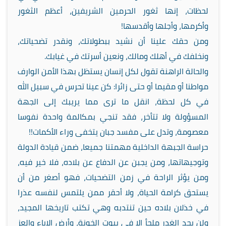
لحظات، إنها ثغور الحرمين الشريفين، أعظم الثغور
وأكرمها، وأجلها وأقدسها!
ومن حقك علينا أن نشيد ببطولاتك، ونقدر تضحياتك،
ونخلفك في أهلك ومالك، ونعين أسرتك في غيابك.
والحالة الراهنة تقول لكل إنسان يستظل بهذا الأمن الوارف
مواطنا أو مقيما أو حتى زائرا: كن عينا تحرس في سبيل الله
في كل لحظة، انقل ما ترى مما يريبك إلى الجهة
المسؤولة ولا تتأخر، فقد تنجي بمكالمة واحدة نفوسا
معصومة، وتدل على مفسد جبان يتخفى وراء الأكمات!!
حراسة الجبهة الداخلية مهمتنا جميعا، ضمن قيادة الدولة
وتوجيهاتها، ومن يجبن عن الدفاع عن بلاده، فلا خير فيه،
ومن يؤثر الراحة في زمن التضحيات، فهو أصغر من أن
يستحق كرامة الحياة، ولا أحقر ممن يلتمس لنفسه عذرا
في خذلان بلاده حين تنتدبه وهي تكتب تاريخها المجيد،
ولن يجد الغدر ملجأ إلا في بيوت الخونة، وأرض الإباء والعز