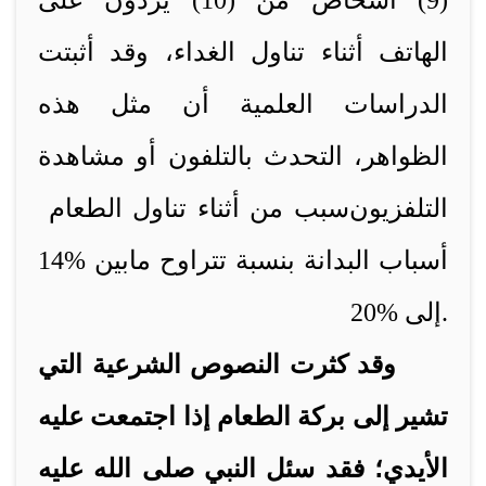
(9) أشخاص من (10) يردُّون على
الهاتف أثناء
تناول الغداء
، وقد أثبتت
الدراسات العلمية أن مثل هذه
الظواهر، التحدث بالتلفون أو
مشاهدة
التلفزيون
سبب من
أثناء
تناول الطعام
أسباب البدانة بنسبة تتراوح مابين %14
.
إلى %20
وقد كثرت النصوص الشرعية التي
تشير إلى بركة الطعام إذا اجتمعت عليه
الأيدي؛ فقد سئل النبي صلى الله عليه