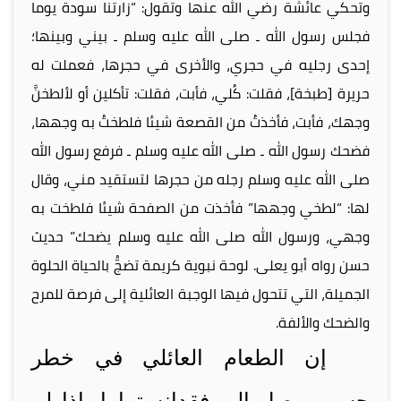
وتحكي عائشة رضي الله عنها وتقول: “زارتنا سودة يوما
فجلس رسول الله ـ صلى الله عليه وسلم ـ بيني وبينها؛
إحدى رجليه في حجري، والأخرى في حجرها، فعملت له
حريرة [طبخة]، فقلت: كُلي، فأبت، فقلت: تأكلين أو لألطخنَّ
وجهك، فأبت، فأخذتُ من القصعة شيئا فلطختُ به وجهها،
فضحك رسول الله ـ صلى الله عليه وسلم ـ فرفع رسول الله
صلى الله عليه وسلم رجله من حجرها لتستقيد مني، وقال
لها: “لطخي وجهها” فأخذت من الصفحة شيئا فلطخت به
وجهي، ورسول الله صلى الله عليه وسلم يضحك” حديث
حسن رواه أبو يعلى. لوحة نبوية كريمة تضجُّ بالحياة الحلوة
الجميلة، التي تتحول فيها الوجبة العائلية إلى فرصة للمرح
والضحك والألفة.
إن الطعام العائلي في خطر