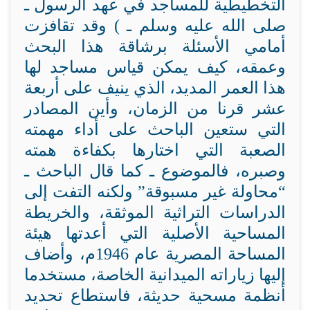
التخطيطية للمساجد في عهد الرسول ـ
صلى الله عليه وسلم ـ ) وقد تقافزت
أمامي الأسئلة برشاقة هذا البحث
وعمقه، كيف يمكن قياس مساجد لها
هذا العمر المديد، الذي ينيف على أربعة
عشر قرنا من الزمان، وأين المصادر
التي ستعين الباحث على أداء مهمته
الصعبة التي اختارها بكفاءة همته
وصبره، فالموضوع ـ كما قال الباحث ـ
“محاولة غير مسبوقة” ولكنه التفت إلى
الدراسات التراثية الموثقة، والخريطة
المساحية الأصلية التي أعدتها هيئة
المساحة المصرية عام 1946م، وأضاف
إليها زياراته الميدانية الخاصة، مستخدما
أنظمة مسحية حديثة، فاستطاع تحديد