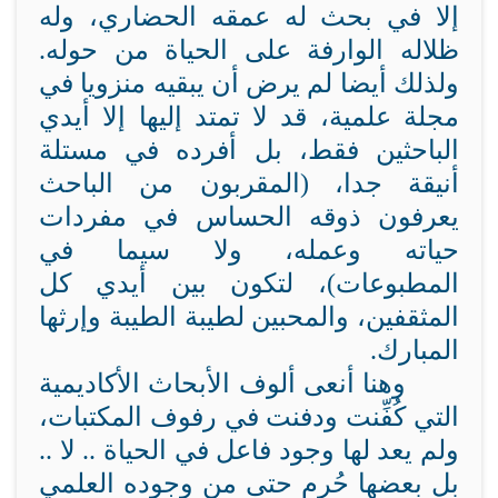
إلا في بحث له عمقه الحضاري، وله
ظلاله الوارفة على الحياة من حوله.
ولذلك أيضا لم يرض أن يبقيه منزويا في
مجلة علمية، قد لا تمتد إليها إلا أيدي
الباحثين فقط، بل أفرده في مستلة
أنيقة جدا، (المقربون من الباحث
يعرفون ذوقه الحساس في مفردات
حياته وعمله، ولا سيما في
المطبوعات)، لتكون بين أيدي كل
المثقفين، والمحبين لطيبة الطيبة وإرثها
المبارك.
وهنا أنعى ألوف الأبحاث الأكاديمية
التي كُفِّنت ودفنت في رفوف المكتبات،
ولم يعد لها وجود فاعل في الحياة .. لا ..
بل بعضها حُرِم حتى من وجوده العلمي