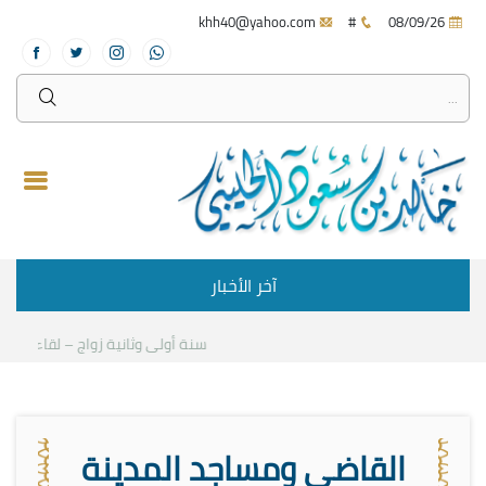
khh40@yahoo.com
#
08/09/26
آخر الأخبار
سنة أولى وثانية زواج – لقاء مع د.خال
القاضي ومساجد المدينة