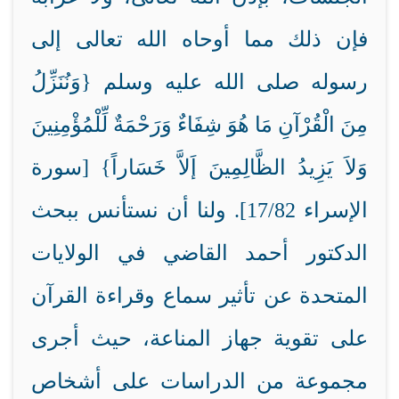
فإن ذلك مما أوحاه الله تعالى إلى
رسوله صلى الله عليه وسلم {وَنُنَزِّلُ
مِنَ الْقُرْآنِ مَا هُوَ شِفَاءٌ وَرَحْمَةٌ لِّلْمُؤْمِنِينَ
وَلاَ يَزِيدُ الظَّالِمِينَ إَلاَّ خَسَاراً} [سورة
الإسراء 17/82]. ولنا أن نستأنس ببحث
الدكتور أحمد القاضي في الولايات
المتحدة عن تأثير سماع وقراءة
القرآن
على تقوية جهاز المناعة، حيث أجرى
مجموعة من الدراسات على أشخاص