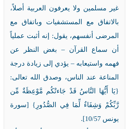
غير مسلمين ولا يعرفون العربية أصلاً،
بالاتفاق مع المستشفيات وباتفاق مع
المرضى أنفسهم، يقول: إنه أثبت عملياً
أن سماع القرآن – بغض النظر عن
فهمه واستيعابه – يؤدي إلى زيادة درجة
المناعة عند الناس، وصدق الله تعالى:
{يَا أَيُّهَا النَّاسُ قَدْ جَاءتْكُم مَّوْعِظَةٌ مِّن
رَّبِّكُمْ وَشِفَاءٌ لِّمَا فِي الصُّدُورِ} [سورة
يونس 10/57].