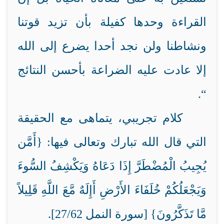
القراءة وحدها كفيلة بأن تزيد قوتنا
ونشاطنا ولن نجد أحدا يضرع إلى الله
إلا عادت عليه الضراعة بأحسن النتائج
“.
كلام تجريبي، يتماهى مع الحقيقة
التي قال الله تبارك وتعالى فيها: {أَمَّن
يُجِيبُ الْمُضْطَرَّ إِذَا دَعَاهُ وَيَكْشِفُ السُّوءَ
وَيَجْعَلُكُمْ خُلَفَاءَ الأَرْضِ أَإِلَهٌ مَّعَ اللَّهِ قَلِيلاً
مَّا تَذَكَّرُونَ} [سورة النمل 27/62].