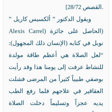
القصص 28/72].
ويقول الدكتور ” ألكسيس كاريل ”
(
) الحاصل على جائزة
Alexis Carrel
نوبل في كتابه (الإنسان ذلك المجهول):
“لعل الصلاة هي أعظم طاقة مولدة
للنشاط عرفت إلى يومنا هذا وقد رأيت
بوصفي طبيباً كثيراً من المرضى فشلت
العقاقير في علاجهم فلما رفع الطب
يديه عجزاً وتسليماً دخلت الصلاة