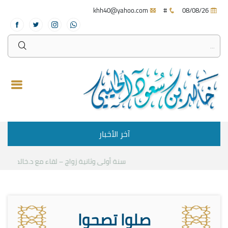
khh40@yahoo.com
#
08/08/26
آخر الأخبار
سنة أولى وثانية زواج – لقاء مع د.خالد الحليبي
صلوا تصحوا