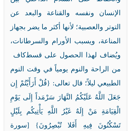
الإنسان ونفسه والقناعة والبعد عن
التوتر والعصبية؛ لأنها أكثر ما يضر بجهاز
المناعة، ويسبب الأورام والسرطانات،
ويُضاف لهذا الحصول على قسط
كاف
من الراحة والنوم يومياً في وقت النوم
الطبيعي ليلاً؛ قال تعالى: {قُلْ أَرَأَيْتُمْ إِن
جَعَلَ اللَّهُ عَلَيْكُمُ النَّهَارَ سَرْمَداً إِلَى يَوْمِ
الْقِيَامَةِ مَنْ إِلَهٌ غَيْرُ اللَّهِ يَأْتِيكُم بِلَيْلٍ
تَسْكُنُونَ فِيهِ أَفَلا تُبْصِرُونَ} [سورة