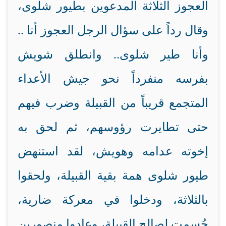
العجوز الثلاثة المدعوين بطيور شلوى،
وقال رداً على سؤال الرجل العجوز أنا ..
وأنا طير شلوى.. وانطلق شويش
بفرسه منفرداً نحو جيش الأعداء
المتجمع قريباً من القبيلة وضرب فيهم
حتى تطايرت رؤوسهم، ثم لحق به
إخوته عدامه وهويش، لقد استنهض
طيور شلوى همة بقية القبيلة، ولحقوا
بالثلاثة، ودخلوا في معركة ضارية،
حُسمت لصالح القبيلة، وعادوا منصورين