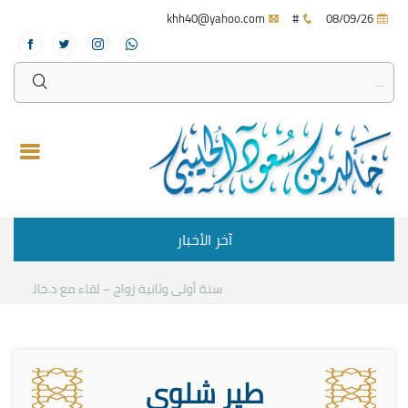
khh40@yahoo.com
#
08/09/26
آخر الأخبار
سنة أولى وثانية زواج – لقاء مع د.خالد الحليبي
طير شلوى