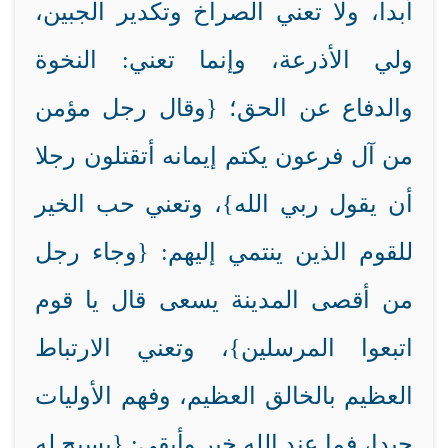
أبدا، ولا تعني الصراخ وتكدير الجبين،
ولي الأذرعة، وإنما تعني: النخوة
والدفاع عن الحق؛ {وقال رجل مؤمن
من آل فرعون يكتم إيمانه أتقتلون رجلا
أن يقول ربي الله}، وتعني حب الخير
للقوم الذين ينتمي إليهم: {وجاء رجل
من أقصى المدينة يسعى قال يا قوم
اتبعوا المرسلين}، وتعني الارتباط
العظيم بالخالق العظيم، وفهم الأوليات
جيدا، فما عند الله خير وأبقى: {يسبح له