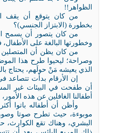
الظواهر!!
من كان يتوقع أن يقف الم
بخطورة (الابتزاز الجنسي)؟
من كان يتصور أن يسمح ا
وخطورتها البالغة على الأطفال، ف
من كان يظن أن المتصلين ا
وصراحة؛ ليحيوا طرح هذا الموضو
الذي يعيشه مَنْ حولَهم، يحتاج با
إن الأرقام بدأت تتصاعد في 
أن طفحت في البيئات غير المسلم
أطفالنا الغافلين عن هذه الأمور، 
وأظن أن أطفاله باتوا أكث
موبوءة، حيث تطرح صوتا وصورة
البشري، وهناك تقع الكوارث، حي
ذلك المربع البائس، بعد أن تت