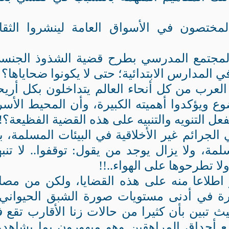
ختصون في الأسواق العامة لينشروا الثقا
لمجتمع المدرسي بطرح قضية الشذوذ الجنس
ي المدارس الابتدائية؛ حتى لا يكونوا ضحاياها؟
لعرب من كل أنحاء العالم يتداخلون بكل أريح
ع ويؤكدوا أهميته الكبيرة، وأن المحيط الأس
لفعل التنويه والتنبيه على هذه القضية الفظيعة؟!
الجرائم غير الأخلاقية في البيئات المسلمة، ب
ة، ولا يزال يوجد من يقول: توقفوا.. لا تنبه
ولا تطرحوها على الهواء..!!
ر اطلاعا منه على هذه القضايا، ولكن من مصا
 في أدنى مستويات صورة الشبق الحيواني 
ث تبين بأن كثيرا من حالات زنا الأقارب تقع 
سع أحداق المراهقين وهو مبهورون بما يشاهد