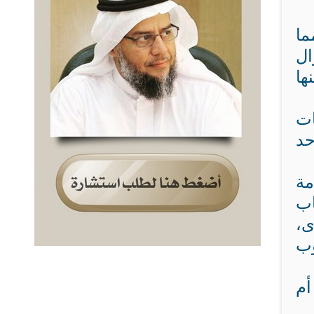
ما
ال
ها
ات
حد
مة
اب
ى،
وب
أم