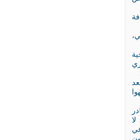
فة
ي،
ية
ري
عد
وا
در
لا
في
ون