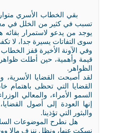
بقي الخطاب الأسري متواري
تسبب في كثير من الخلل في معال
يوجد من يدعو لاستمرار بقائه هن
سوى التفاتات يسيرة جدا، لا تكفي 
وفي الآونة الأخيرة قفز الخطاب 
قيمة وأهمية، حين أطلت ظواهر ك
الظواهر.
لقد أصبحت القضايا الأسرية، و
القضايا التي تحظى باهتمام خ
السمو الأمراء، والمعالي الوزرا
إنها العودة إلى أصول القضاي
والبثور التي تؤذينا.
هل نطرح الموضوعات الساخن
نسكت عنها، ونظل ننزف مالا ووقت