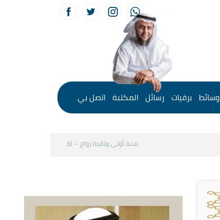
وسائط
برقيات
رسائل
المكتبة
اتصل بي
سنة أولى وثانية زواج – لقاء مع د.خالد الحليبي
كيف