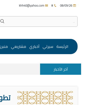
khh40@yahoo.com
#
08/09/26
الرئيسة
سيرتي
أخباري
مشاريعي
منبر
آخر الأخبار
تطور