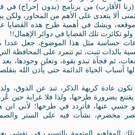
زنا الأقارب) من برنامج (بدون إحراج) في قن
نى ألا يتعدى على الأهم من المحاور، ولكن يب
 موقعه، ويشك في أهمية طرح هذه القضايا ع
ولو تكاثرت تلك القضايا في دوائر الإهمال!!
ات حساسة مثل هذا الموضوع، جعل عددا 
نسية بالذات تنبت، ثم تتمرد على المحافظة التي 
ت، ثم فجأة تبدو بقوة، وتعلن وجودها، بعد 
أسباب الحياة الدائمة حتى يأذن الله بتقلصه
 تكون عادة كريهة الذكر، تند عن الذوق، ولذ
يقتنع بضرورة طرحها، ولذا فلا غرابة حين عُ
و حسي عنها، فأتردد في طرحها؛ لأني ابن ه
 عصر مخضرم، نشأت فيه على الستر والص
 تلك المفاهيم المتهمة بالتسبب في تفشي ب