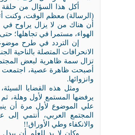
أكل هذا السؤال من حلقة (
(الرسالة) معظم الوقت، وكنت أتم
أن هناك من لا يزال يراوح في
الهواء، مستمرا في تجاهلها؛ حتى 
إن التردد في طرح موضوع
الانحرافات المتصلة بالناحية الج
تزال سمة ظاهرية لبعض المجتمعا
أصبحت ظاهرة عصية، اجتمعت لها 
وانزوائها.
ومثل هذه القضايا السيئة،
يرفضها المستمع لأول وهلة، ثم 
علي الموضوع لأول مرة أن ينب
المجتمع العربي، أنتمي إلى
والانكفاء وطي الأوراق!!
وكان لا بد للعلم أن يبدل