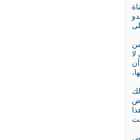
اة
دو
لى
من
لا
أن
ا،
لك
رض
ذا
مت
عض