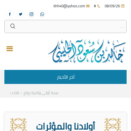
khh40@yahoo.com
#
08/09/26
آخر الأخبار
سنة أولى وثانية زواج – لقاء مع د.خالد 
أولادنا والمؤثرات