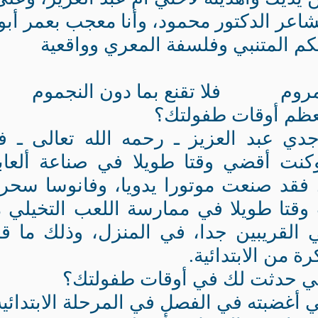
لشاعر الدكتور محمود، وأنا معجب بعمر أبو
كم المتنبي وفلسفة المعري وواقعية
روم فلا تقنع بما دون النجموم
عظم أوقات طفولتك؟
ي عبد العزيز ـ رحمه الله تعالى ـ ف
كنت أقضي وقتا طويلا في صناعة ألعاب
 فقد صنعت موتورا يدويا، وفانوسا سحري
قتا طويلا في ممارسة اللعب التخيلي 
 القريبين جدا، في المنزل، وذلك ما ق
 من الابتدائية.
تي حدثت لك في أوقات طفولتك؟
ي أغضبته في الفصل في المرحلة الابتدائية