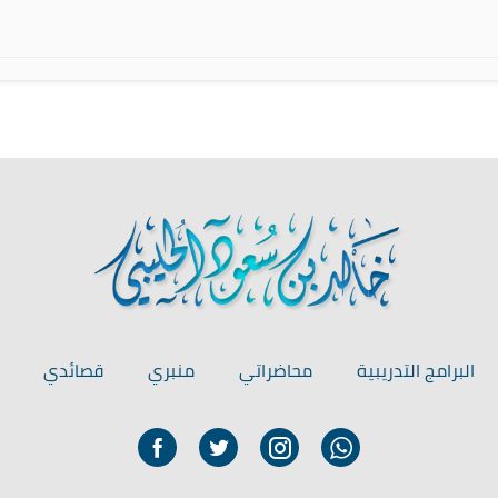
البرامج التدريبية
محاضراتي
منبري
قصائدي