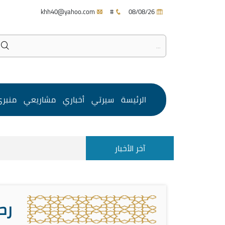
khh40@yahoo.com
#
08/08/26
الرئيسة
سيرتي
أخباري
مشاريعي
منبر
آخر الأخبار
رح