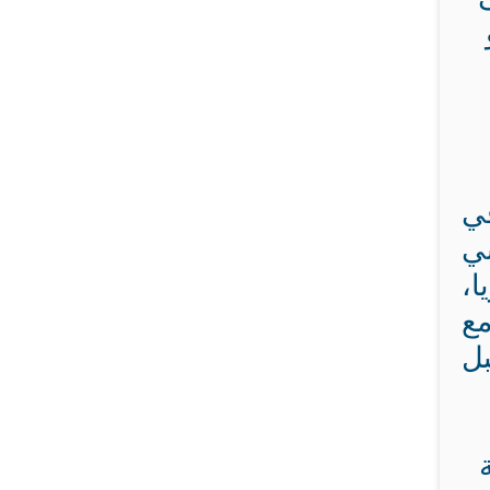
ي
ي
ا،
مع
بل