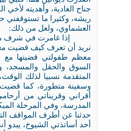
جناح الغادية، وأهديته لأخي ا
ريشه، وكثيرا ما تستوقفني ح
العشماوي، ولعل من ذلك:
إذا غامرت في شرف م
نريد أن تعرف كيف قضيت م
معظم طفولتي قضيتها مع جد
السوق والحقل والمسجد، و
المتقدمة نسبيا لذلك الوقت،
وسفينة متطورة، كما قضيت و
أقراني وقريناتي من أرحامي
المدرسة، وفي المرحلة المبكرة
حدثنا عن أطرف المواقف ال
أحد أساتذتي الشيوخ، يبدو أن