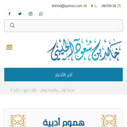
khh40@yahoo.com
#
08/09/26
آخر الأخبار
سنة أولى وثانية زواج – لقاء مع د.خالد الحليبي
كي
هموم أدبية