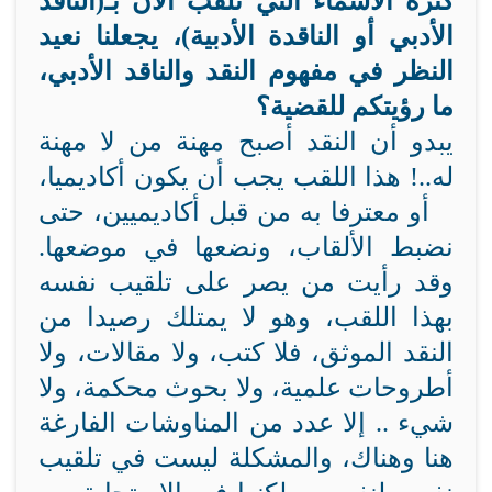
كثرة الأسماء التي تلقب الآن بـ(الناقد
الأدبي أو الناقدة الأدبية)، يجعلنا نعيد
النظر في مفهوم النقد والناقد الأدبي،
ما رؤيتكم للقضية؟
يبدو أن النقد أصبح مهنة من لا مهنة
له..! هذا اللقب يجب أن يكون أكاديميا،
أو معترفا به من قبل أكاديميين، حتى
نضبط الألقاب، ونضعها في موضعها.
وقد رأيت من يصر على تلقيب نفسه
بهذا اللقب، وهو لا يمتلك رصيدا من
النقد الموثق، فلا كتب، ولا مقالات، ولا
أطروحات علمية، ولا بحوث محكمة، ولا
شيء .. إلا عدد من المناوشات الفارغة
هنا وهناك، والمشكلة ليست في تلقيب