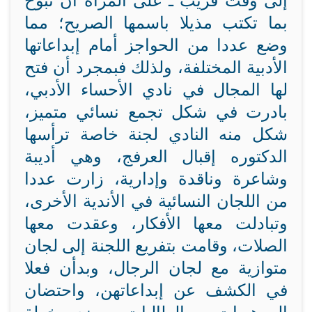
إلى وقت قريب ـ على المرأة أن تبوح
بما تكتب مذيلا باسمها الصريح؛ مما
وضع عددا من الحواجز أمام إبداعاتها
الأدبية المختلفة، ولذلك فبمجرد أن فتح
لها المجال في نادي الأحساء الأدبي،
بادرت في شكل تجمع نسائي متميز،
شكل منه النادي لجنة خاصة ترأسها
الدكتوره إقبال العرفج، وهي أديبة
وشاعرة وناقدة وإدارية، زارت عددا
من اللجان النسائية في الأندية الأخرى،
وتبادلت معها الأفكار، وعقدت معها
الصلات، وقامت بتفريع اللجنة إلى لجان
متوازية مع لجان الرجال، وبدأن فعلا
في الكشف عن إبداعاتهن، واحتضان