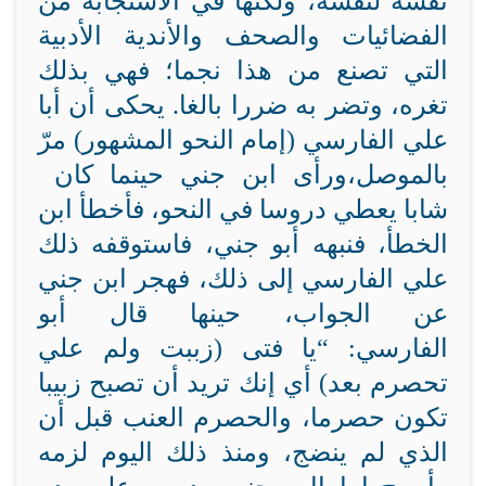
نفسه لنفسه، ولكنها في الاستجابة من
الفضائيات والصحف والأندية الأدبية
التي تصنع من هذا نجما؛ فهي بذلك
تغره، وتضر به ضررا بالغا. يحكى أن أبا
علي الفارسي (إمام النحو المشهور) مرّ
بالموصل،
ورأى ابن جني حينما كان
شابا يعطي دروسا في النحو، فأخطأ ابن
الخطأ، فنبهه أبو
جني، فاستوقفه ذلك
علي الفارسي إلى ذلك، فهجر ابن جني
عن الجواب، حينها قال أبو
الفارسي: “يا فتى (زببت ولم
علي
تحصرم بعد) أي إنك تريد أن تصبح زبيبا
تكون حصرما، والحصرم العنب
قبل أن
الذي لم ينضج، ومنذ ذلك اليوم لزمه