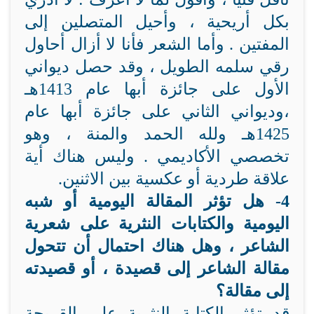
بكل أريحية ، وأحيل المتصلين إلى
المفتين . وأما الشعر فأنا لا أزال أحاول
رقي سلمه الطويل ، وقد حصل ديواني
الأول على جائزة أبها عام 1413هـ
،وديواني الثاني على جائزة أبها عام
1425هـ ولله الحمد والمنة ، وهو
تخصصي الأكاديمي . وليس هناك أية
علاقة طردية أو عكسية بين الاثنين.
4- هل تؤثر المقالة اليومية أو شبه
اليومية والكتابات النثرية على شعرية
الشاعر ، وهل هناك احتمال أن تتحول
مقالة الشاعر إلى قصيدة ، أو قصيدته
إلى مقالة؟
قد تؤثر الكتابة النثرية على القريحة