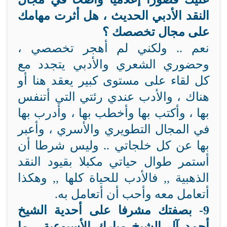
النقد الأدبي الحديث ، هل أثرت مهامك
على مجال تخصصك ؟
نعم .. ولكني لم أهجر تخصصي ،
وحضوري الشعري والأدبي يتجدد مع
كل لقاء على مستوى كبير يعقد هنا أو
هناك ، والأدب عندي رئتي التي أتنفس
بها ، وأكتب بها وأخطب بها ، وأدرب بها
في المجال التطويري والأسري ، وأعبر
بها عن كل خلجاتي .. وليس شرطا أن
أستمر طوال حياتي مكبلا بقيود النقد
الذهبية ,, فالأدب للحياة كلها ,, وهكذا
أتعامل معه وأحب أن أتعامل به.
9- بصفتك مشرفا على أحدية الشيخ
أحمد آل الشيخ مبارك الأسبوعية ، ما