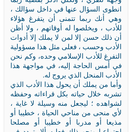
انطوى السؤال عنها في داخل سؤالك ،
وهي أنك ربما تتمنى أن يتفرغ هؤلاء
للأدب ، ويخلصوا له أوقاتهم ، ولا أظن
أن ذلك حسن إلا لمن لا يملك إلا أدوات
الأدب وحسب ، فعلى مثل هذا مسؤولية
التفرغ للأدب الإسلامي وحده، وكم نحن
في أمس الحاجة إليه، في مواجهة هذا
الأدب المنحل الذي يروج له.
وأما من يملك أن يحول هذا الأدب الذي
تشربه خلال حياته بكل قراءاته وحفظه
لشواهده ؛ ليجعل منه وسيلة لا غاية ،
لأي منحى من مناحي الحياة ، خطيبا أو
مذيعا أو مدربا أو خطيبا أو مصلحا
اجتماعيا ونحو ذلك فعليه ألا يتردد في