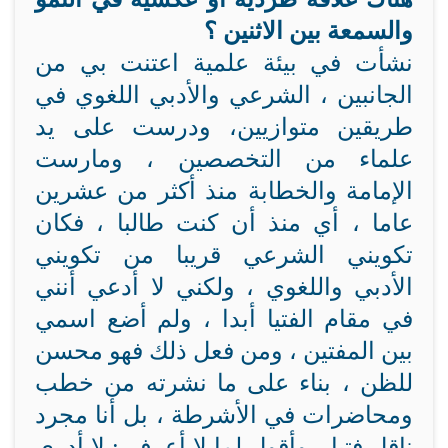
والسمعة بين الاثنين ؟
نشأت في بيئة علمية اعتنت بي من
الجانبين ، الشرعي والأدبي اللغوي في
طريقين متوازيين، ودرست على يد
علماء من التخصصين ، ومارست
الإمامة والخطابة منذ أكثر من عشرين
عاما ، أي منذ أن كنت طالبا ، فكان
تكويني الشرعي قريبا من تكويني
الأدبي واللغوي ، ولكني لا أدعي أنني
في مقام الفتيا أبدا ، ولم أضع اسمي
بين المفتين ، ومن فعل ذلك فهو محسن
للظن ، بناء على ما نشرته من خطب
ومحاضرات في الأشرطة ، بل أنا مجرد
ناقل فتيا ، وأقول لما لا أعرف : لا أدري