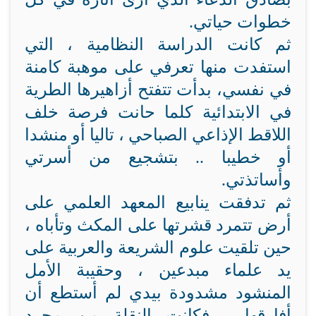
خطوات حياتي.
ثم كانت الدراسة النظامية ، التي
استفدت منها تعرفي على موهبة كامنة
في نفسي، بدأت تتفتح أزاهيرها الطرية
في الابتدائية كلما حانت فرصة خلف
اللاقط الإذاعي الصباحي ، تاليا أو منشدا
أو خطيبا .. بتشجيع من أسرتي
وأساتذتي.
ثم تدفقت ينابيع المعهد العلمي على
أرض تتمرد قشرتها على المكث وتأباه ،
حين تلقيت علوم الشريعة والعربية على
يد علماء مبدعين ، وحقيبة الأمل
المنشود مشدودة بيدي لم أستطع أن
أفارقها ، فكانت النقلة من مجرد