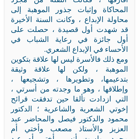
المحاكاة وإثبات جذور الموهبة إلى
محاولة الإبداع ، وكانت السنة الأخيرة
قد شهدت أول قصيدة ، حصلت على
أول جائزة في رعاية الشباب في
الأحساء في الإبداع الشعري.
ومع ذلك فالأسرة ليس لها علاقة بتكوين
الموهبة ، ولكن لها علاقة وثيقة
بتدعيمها، وتطويرها ، وتشجيعها ،
وإطلاقها ، وهو ما وجدته من أسرتي ،
التي ازدادت تألقا حين تدفقت قرائح
إخوتي الشعرية والشاعرية ؛ الدكتور
محمود والدكتور فيصل والمحاضر عبد
العزيز والأستاذ مصعب وأختي أم
محمد، ولست أنسى أختي أم عبد