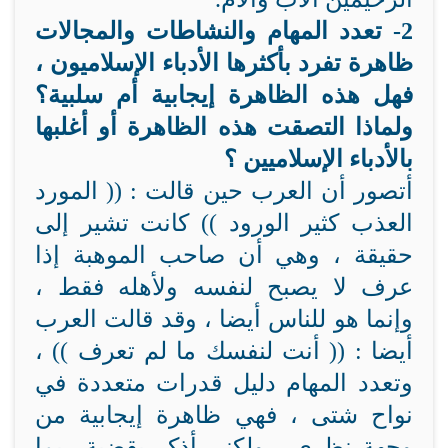
2- تعدد المهام والنشاطات والمجالات
ظاهرة تفرد بأكثرها الأدباء الإسلاميون ،
فهل هذه الظاهرة إيجابية أم سلبية؟
ولماذا التصقت هذه الظاهرة أو أغلبها
بالأدباء الإسلاميين ؟
أتصور أن العرب حين قالت : (( المورد
العذب كثير الورود )) كانت تشير إلى
حقيقة ، وهي أن صاحب الموهبة إذا
عرف لا يصبح لنفسه ولأهله فقط ،
وإنما هو للناس أيضا ، وقد قالت العرب
أيضا : (( أنت لنفسك ما لم تعرف )) ،
وتعدد المهام دليل قدرات متعددة في
نواح شتى ، فهي ظاهرة إيجابية من
وجهة نظري ، ولكني أذكر بقضية ربما