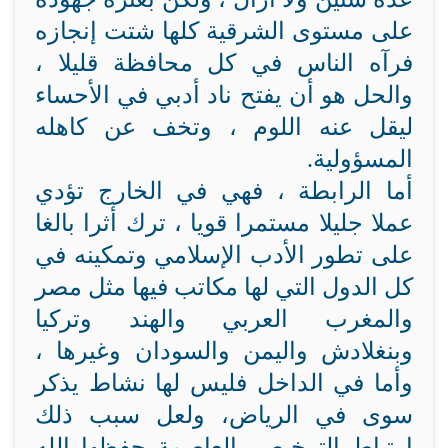
على مستوى الشرقية كلها شتت إنجازه
فرآه الناس في كل محافظة قليلا ،
والحل هو أن يفتح ناد أدبي في الأحساء
ليقل عنه اللوم ، وتخف عن كاهله
المسؤولية.
أما الرابطة ، فهي في الخارج تؤدي
عملا جليلا مستمرا قويا ، ترك أثرا بالغا
على تطور الأدب الإسلامي وتمكينه في
كل الدول التي لها مكاتب فيها مثل مصر
والمغرب العربي والهند وتركيا
وبنغلادش واليمن والسودان وغيرها ،
وأما في الداخل فليس لها نشاط يذكر
سوى في الرياض، ولعل سبب ذلك
ارتباط الترخيص بالعاصمة حفظها الله