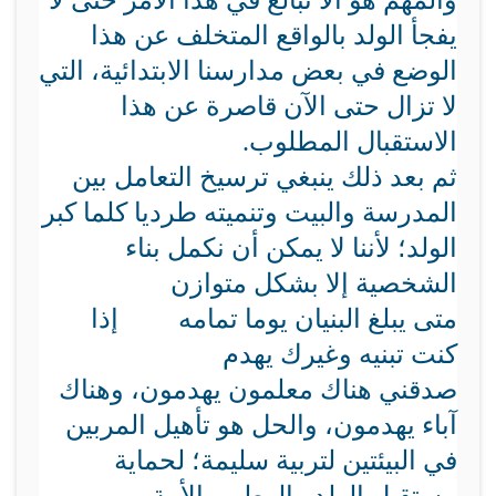
والمهم هو ألا نبالغ في هذا الأمر حتى لا
يفجأ الولد بالواقع المتخلف عن هذا
الوضع في بعض مدارسنا الابتدائية، التي
لا تزال حتى الآن قاصرة عن هذا
الاستقبال المطلوب.
ثم بعد ذلك ينبغي ترسيخ التعامل بين
المدرسة والبيت وتنميته طرديا كلما كبر
الولد؛ لأننا لا يمكن أن نكمل بناء
الشخصية إلا بشكل متوازن
متى يبلغ البنيان يوما تمامه إذا
كنت تبنيه وغيرك يهدم
صدقني هناك معلمون يهدمون، وهناك
آباء يهدمون، والحل هو تأهيل المربين
في البيئتين لتربية سليمة؛ لحماية