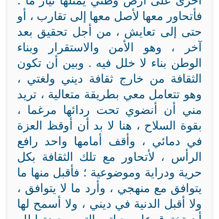
أخرى على أرض وطني يمثلها تيار ما ؛
فأتحاور معها لأصل معها إلى تقارب ، أو
حتى إلى تعايش ، من أجل تحقيق بعد
آخر ، وهو الأمن والاستقرار وبناء
الوطن بناء لا خلل فيه . وبين أن تكون
الثقافة من خارج ثقافة ديني ولغتي ،
وهو تتعامل معي بطريقة متعالية ، تريد
مني أن أنضوي تحت ردائها مرغما ،
بقوة السلاح ، هنا لا بد أن أوقظ العزة
في دمائي ، وأقف أمامها واحد رافع
الرأس ، لأتحاور مع تلك الثقافة بكل
حرية ودراية وموضوعية ؛ فأقبل منها ما
يتوافق مع منهجي ، وأرد ما لا يتوافق ،
ولا أقبل الدنية في ديني ، ولا أسمح لها