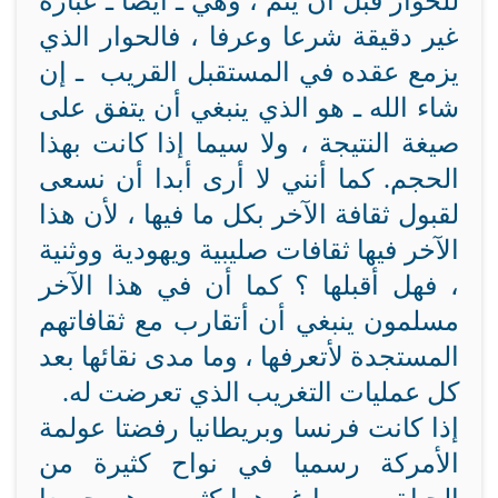
للحوار قبل أن يتم ، وهي ـ أيضا ـ عبارة
غير دقيقة شرعا وعرفا ، فالحوار الذي
يزمع عقده في المستقبل القريب ـ إن
شاء الله ـ هو الذي ينبغي أن يتفق على
صيغة النتيجة ، ولا سيما إذا كانت بهذا
الحجم. كما أنني لا أرى أبدا أن نسعى
لقبول ثقافة الآخر بكل ما فيها ، لأن هذا
الآخر فيها ثقافات صليبية ويهودية ووثنية
، فهل أقبلها ؟ كما أن في هذا الآخر
مسلمون ينبغي أن أتقارب مع ثقافاتهم
المستجدة لأتعرفها ، وما مدى نقائها بعد
كل عمليات التغريب الذي تعرضت له.
إذا كانت فرنسا وبريطانيا رفضتا عولمة
الأمركة رسميا في نواح كثيرة من