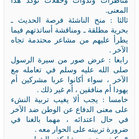
مناظرات وندوات وحفلات تؤكد هذا
المعنى.
ثالثا : منح الناشئة فرصة الحديث ـ
بحرية مطلقة ـ ومناقشة أساتذتهم فيما
يطرأ عليهم من مشاعر محتدمة تجاه
الآخر .
رابعا : عرض صور من سيرة الرسول
صلى الله عليه وسلم في تعامله مع
الآخر ، سواء أكانوا عربا مشركين أم
يهودا أم منافقين ، أم غير ذلك .
خامسا : يجب ألا يغيب تربية النشء
على معنى الدفاع عن الوطن ضد الآخر
في حال اعتدائه ، مهما بالغنا في
ضرورة تربيته على الحوار معه .