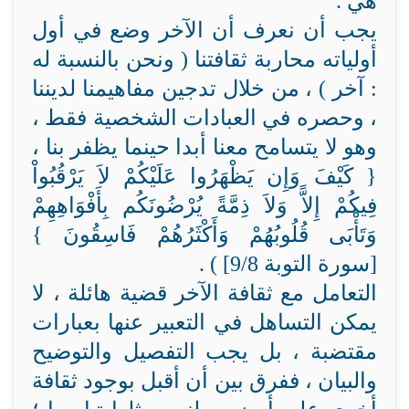
هي .
يجب أن نعرف أن الآخر وضع في أول
أولياته محاربة ثقافتنا ( ونحن بالنسبة له
: آخر ) ، من خلال تدجين مفاهيمنا لديننا
، وحصره في العبادات الشخصية فقط ،
وهو لا يتسامح معنا أبدا حينما يظفر بنا ،
{ كَيْفَ وَإِن يَظْهَرُوا عَلَيْكُمْ لاَ يَرْقُبُواْ
فِيكُمْ إِلاًّ وَلاَ ذِمَّةً يُرْضُونَكُم بِأَفْوَاهِهِمْ
وَتَأْبَى قُلُوبُهُمْ وَأَكْثَرُهُمْ فَاسِقُونَ }
[سورة التوبة 9/8] ) .
التعامل مع ثقافة الآخر قضية هائلة ، لا
يمكن التساهل في التعبير عنها بعبارات
مقتضبة ، بل يجب التفصيل والتوضيح
والبيان ، ففرق بين أن أقبل بوجود ثقافة