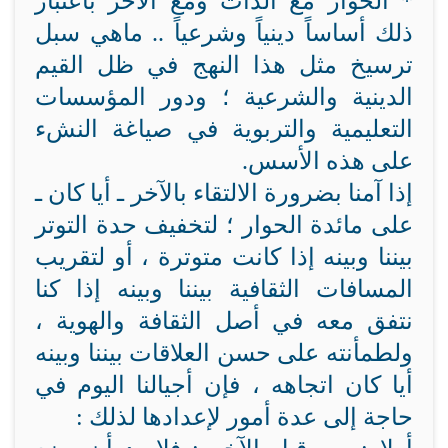
* الحوار مع الذات ومع الآخر باعتبار
ذلك أساساً دينياً وشرعياً .. ماهي سبل
ترسيخ مثل هذا النهج في ظل القيم
الدينية والشرعية ؛ ودور المؤسسات
التعليمية والتربوية في صياغة النشء
على هذه الأسس.
إذا آمنا بضرورة الالتقاء بالآخر ـ أيا كان ـ
على مائدة الحوار ؛ لتخفيف حدة التوتر
بيننا وبينه إذا كانت متوترة ، أو لتقريب
المسافات الثقافية بيننا وبينه إذا كنا
نتفق معه في أصل الثقافة والهوية ،
ولطمأنته على حسن العلاقات بيننا وبينه
أيا كان اتجاهه ، فإن أجيالنا اليوم في
حاجة إلى عدة أمور لإعدادها لذلك :