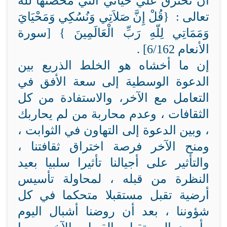
أن تخترق علي حياتي التي محضتها لله
تعالى : {قُلْ إِنَّ صَلاَتِي وَنُسُكِي وَمَحْيَايَ
وَمَمَاتِي لِلّهِ رَبِّ الْعَالَمِينَ } [سورة
الأنعام 6/162] .
إن ما أخشاه هو الخلط الذريع بين
الدعوة الوسطية إلى سعة الأفق في
التعامل مع الآخر، والاستفادة من كل
الثقافات ، وعدم محاربة من لم يحاربك
، وبين الدعوة إلى التهاون في الثوابت ،
ومنح الآخر فرصة اختراق ثقافتنا ،
والتأثير على أجيالنا تأثيرا سلبيا بعيد
النظرة من قبله ، لمحاولة تأسيس
أرضية تقبل مستقبلا متحكما في كل
شؤوننا ، بعد أن روضنا أشبال اليوم