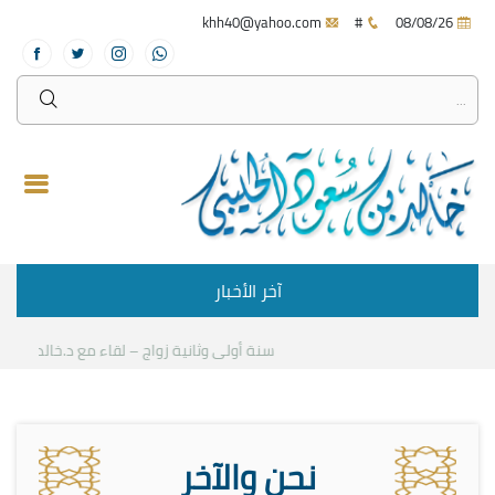
khh40@yahoo.com
#
08/08/26
آخر الأخبار
سنة أولى وثانية زواج – لقاء مع د.خالد الحليبي
نحن والآخر