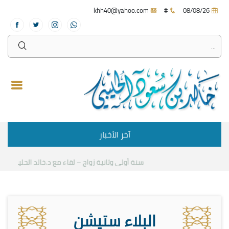
khh40@yahoo.com
#
08/08/26
آخر الأخبار
سنة أولى وثانية زواج – لقاء مع د.خالد الحليبي
كيف ن
البلاء ستيشن