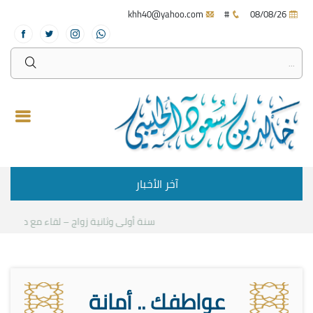
khh40@yahoo.com
#
08/08/26
آخر الأخبار
سنة أولى وثانية زواج – لقاء مع د.خالد الح
عواطفك .. أمانة