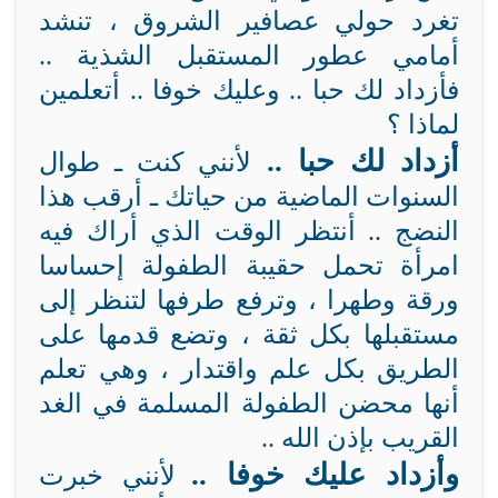
تغرد حولي عصافير الشروق ، تنشد
أمامي عطور المستقبل الشذية ..
فأزداد لك حبا .. وعليك خوفا .. أتعلمين
لماذا ؟
أزداد لك حبا ..
لأنني كنت ـ طوال
السنوات الماضية من حياتك ـ أرقب هذا
النضج .. أنتظر الوقت الذي أراك فيه
امرأة تحمل حقيبة الطفولة إحساسا
ورقة وطهرا ، وترفع طرفها لتنظر إلى
مستقبلها بكل ثقة ، وتضع قدمها على
الطريق بكل علم واقتدار ، وهي تعلم
أنها محضن الطفولة المسلمة في الغد
القريب بإذن الله ..
وأزداد عليك خوفا ..
لأنني خبرت