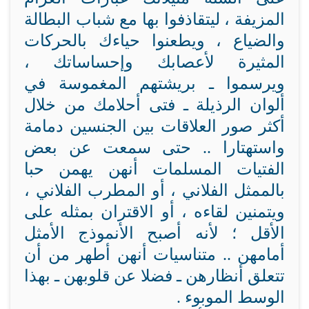
المزيفة ، ليتقاذفوا بها مع شباب البطالة
والضياع ، ويطعنوا حياءك بالحركات
المثيرة لأعصابك وإحساساتك ،
ويرسموا ـ بريشتهم المغموسة في
ألوان الرذيلة ـ فتى أحلامك من خلال
أكثر صور العلاقات بين الجنسين دمامة
واستهتارا .. حتى سمعت عن بعض
الفتيات المسلمات أنهن يهمن حبا
بالممثل الفلاني ، أو المطرب الفلاني ،
ويتمنين لقاءه ، أو الاقتران بمثله على
الأقل ؛ لأنه أصبح الأنموذج الأمثل
أمامهن .. متناسيات أنهن أطهر من أن
تتعلق أنظارهن ـ فضلا عن قلوبهن ـ بهذا
الوسط الموبوء .