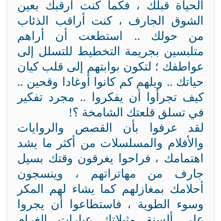
الحياة قبلك ، فكما كنت أرقبك بعين
الشوق الجارف ، كنت أراقب الذئاب
من حولك .. استطعت أن أراهم
متلبسين بجريمة التخطيط للتسلل إلى
عواطفك ؛ لتكون بوابتهم إلى قلب كيان
حياتك .. ويلهم كم كانوا أوغادا وقحين ..
كيف تجرأوا أن يفكروا .. مجرد تفكير
في تسلق قلعتك الشامخة ؟!
لقد عرفوا بأن القصص والروايات
والأفلام والمسلسلات من أكثر ما يشد
اهتمامك ، فراحوا يغرقون وقتك بسيل
جارف من مهاتراتهم ، وينسجون
أحلامك بمغازلهم كما يشاء لهم المكر
وسوء الطوية ، فاستطاعوا أن يجروا
على ألسنة مثيلاتك عبارات الغرام